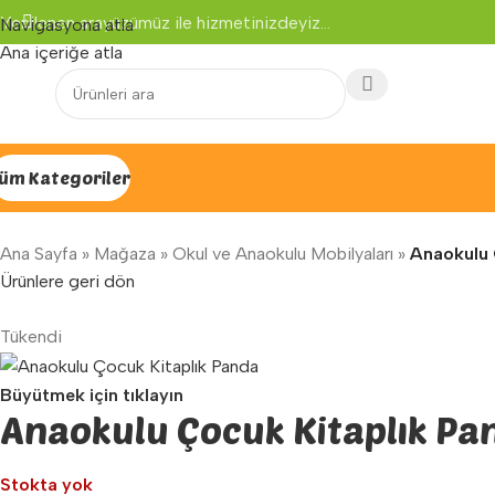
Yenilenen arayüzümüz ile hizmetinizdeyiz...
Navigasyona atla
Ana içeriğe atla
üm Kategoriler
Ana Sayfa
»
Mağaza
»
Okul ve Anaokulu Mobilyaları
»
Anaokulu 
Ürünlere geri dön
Tükendi
Büyütmek için tıklayın
Anaokulu Çocuk Kitaplık Pa
Stokta yok