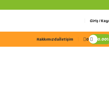
Giriş / Kay
Hakkımızda
İletişim
0
0.00
₺