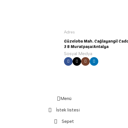
Adres
Güzeloba Mah. Cağlayangil Cadd
3 B Muratpaşa/Antalya
Sosyal Medya
Menü
İstek listesi
Sepet