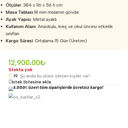
Ölçüler
: 384 x 116 x 56 h cm
Masa Tablası
:18 mm melamin gövde
Ayak Yapısı
: Metal ayaklı
Kullanım Alanı
: Anaokulu, kreş ve okul öncesi etkinlik
sınıfları.
Kargo Süresi
: Ortalama 15 Gün (Üretim)
12,900.00
₺
Stokta yok
19
Şu anda bu ürünü izleyen kişiler var!
İstek listesine ekle
3.000₺ üzeri tüm siparişlerde ücretsiz kargo!