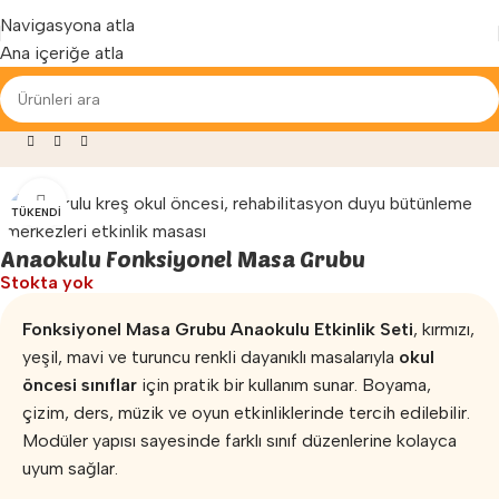
Yenilenen arayüzümüz ile hizmetinizdeyiz...
Navigasyona atla
Ana içeriğe atla
»
Çocuk Masa Sandalye
»
Anaokulu Fonksiyonel Masa Grubu
Büyütmek için tıklayın
TÜKENDI
Anaokulu Fonksiyonel Masa Grubu
Stokta yok
Fonksiyonel Masa Grubu Anaokulu Etkinlik Seti
, kırmızı,
yeşil, mavi ve turuncu renkli dayanıklı masalarıyla
okul
öncesi sınıflar
için pratik bir kullanım sunar. Boyama,
çizim, ders, müzik ve oyun etkinliklerinde tercih edilebilir.
Modüler yapısı sayesinde farklı sınıf düzenlerine kolayca
uyum sağlar.