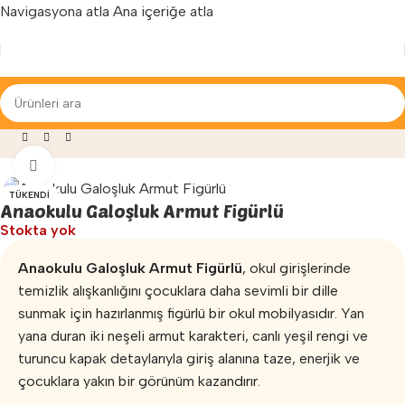
Navigasyona atla
Ana içeriğe atla
Yenilenen arayüzümüz ile hizmetinizdeyiz...
leri
»
Anaokulu Galoşluk
»
Anaokulu Galoşluk Armut Figürlü
Büyütmek için tıklayın
TÜKENDI
Anaokulu Galoşluk Armut Figürlü
Stokta yok
Anaokulu Galoşluk Armut Figürlü
, okul girişlerinde
temizlik alışkanlığını çocuklara daha sevimli bir dille
sunmak için hazırlanmış figürlü bir okul mobilyasıdır. Yan
yana duran iki neşeli armut karakteri, canlı yeşil rengi ve
turuncu kapak detaylarıyla giriş alanına taze, enerjik ve
çocuklara yakın bir görünüm kazandırır.