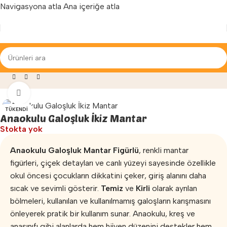
Navigasyona atla
Ana içeriğe atla
Yenilenen arayüzümüz ile hizmetinizdeyiz...
emeleri
»
Anaokulu Galoşluk
»
Anaokulu Galoşluk İkiz Mantar
Büyütmek için tıklayın
TÜKENDI
Anaokulu Galoşluk İkiz Mantar
Stokta yok
Anaokulu Galoşluk Mantar Figürlü
, renkli mantar
figürleri, çiçek detayları ve canlı yüzeyi sayesinde özellikle
okul öncesi çocukların dikkatini çeker, giriş alanını daha
sıcak ve sevimli gösterir.
Temiz
ve
Kirli
olarak ayrılan
bölmeleri, kullanılan ve kullanılmamış galoşların karışmasını
önleyerek pratik bir kullanım sunar. Anaokulu, kreş ve
anasınıfı gibi alanlarda hem hijyen düzenini destekler hem