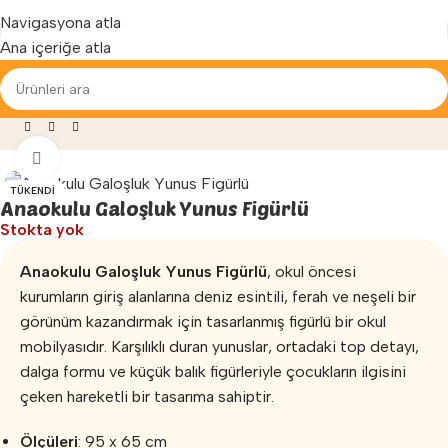
Yenilenen arayüzümüz ile hizmetinizdeyiz...
Navigasyona atla
Ana içeriğe atla
leri
»
Anaokulu Galoşluk
»
Anaokulu Galoşluk Yunus Figürlü
Büyütmek için tıklayın
TÜKENDI
Anaokulu Galoşluk Yunus Figürlü
Stokta yok
Anaokulu Galoşluk Yunus Figürlü
, okul öncesi
kurumların giriş alanlarına deniz esintili, ferah ve neşeli bir
görünüm kazandırmak için tasarlanmış figürlü bir okul
mobilyasıdır. Karşılıklı duran yunuslar, ortadaki top detayı,
dalga formu ve küçük balık figürleriyle çocukların ilgisini
çeken hareketli bir tasarıma sahiptir.
Ölçüleri
: 95 x 65 cm