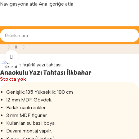
Navigasyona atla
Ana içeriğe atla
Yenilenen arayüzümüz ile hizmetinizdeyiz...
 Malzemeleri
»
Yazı Tahtası
»
Anaokulu Yazı Tahtası İlkbahar
Büyütmek için tıklayın
TÜKENDI
Anaokulu Yazı Tahtası İlkbahar
Stokta yok
Genişlik: 135 Yükseklik: 180 cm
12 mm MDF Gövdeli.
Parlak canlı renkler.
3 mm MDF figürler.
Kullanılan su bazlı boya.
Duvara montaj yapılır.
Kargo: 7 gün (Üretim)