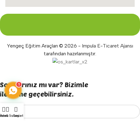
Yengeç Eğitim Araçları © 2026 -
Impula E-Ticaret Ajansı
tarafından hazırlanmıştır.
Sorularınız mı var? Bizimle
1
iletişime geçebilirsiniz.
Menü
İstek listesi
Sepet