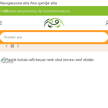
Navigasyona atla
Ana içeriğe atla
Yenilenen arayüzümüz ile hizmetinizdeyiz...
aları
»
Anaokulu Dolapları
»
Anasınıfı Dolabı 16 Kutulu 3 Raflı
Tükendi