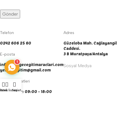
Telefon
Adres
0242 606 25 60
Güzeloba Mah. Cağlayangil
Caddesi.
3 B Muratpaşa/Antalya
E-posta
1
info@yengecegitimaraclari.com
Sosyal Medya
yengecegitim@gmail.com
Çalışma Saatleri
Menü
İstek listesi
Sepet
Tüm Günler: 09:00 - 18:00
Deneyiminizi iyileştirmek için çerezleri kullanıyoruz. Bu siteyi
kullanarak bunu kabul ettiğinizi varsayarız.
Kabul Et