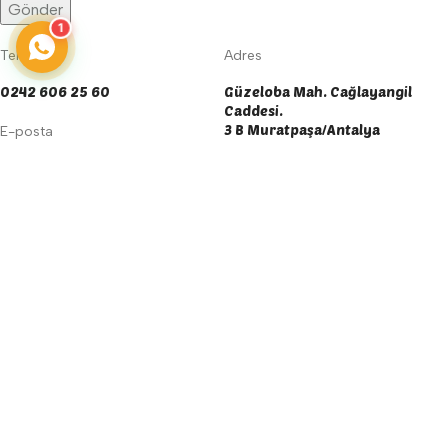
1
Telefon
Adres
0242 606 25 60
Güzeloba Mah. Cağlayangil
Caddesi.
3 B Muratpaşa/Antalya
E-posta
info@yengecegitimaraclari.com
Sosyal Medya
yengecegitim@gmail.com
Çalışma Saatleri
Tüm Günler: 09:00 - 18:00
Menü
İstek listesi
Sepet
Deneyiminizi iyileştirmek için çerezleri kullanıyoruz. Bu siteyi