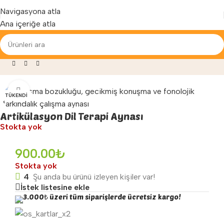
Yenilenen arayüzümüz ile hizmetinizdeyiz...
Navigasyona atla
Ana içeriğe atla
a
»
Fizyoterapi ve Egzersiz
»
Artikülasyon Dil Terapi Aynası
Büyütmek için tıklayın
TÜKENDI
Artikülasyon Dil Terapi Aynası
Stokta yok
900.00
₺
Stokta yok
4
Şu anda bu ürünü izleyen kişiler var!
İstek listesine ekle
3.000₺ üzeri tüm siparişlerde ücretsiz kargo!