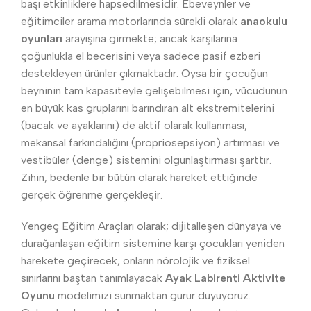
başı etkinliklere hapsedilmesidir. Ebeveynler ve
eğitimciler arama motorlarında sürekli olarak
anaokulu
oyunları
arayışına girmekte; ancak karşılarına
çoğunlukla el becerisini veya sadece pasif ezberi
destekleyen ürünler çıkmaktadır. Oysa bir çocuğun
beyninin tam kapasiteyle gelişebilmesi için, vücudunun
en büyük kas gruplarını barındıran alt ekstremitelerini
(bacak ve ayaklarını) de aktif olarak kullanması,
mekansal farkındalığını (propriosepsiyon) artırması ve
vestibüler (denge) sistemini olgunlaştırması şarttır.
Zihin, bedenle bir bütün olarak hareket ettiğinde
gerçek öğrenme gerçekleşir.
Yengeç Eğitim Araçları olarak; dijitalleşen dünyaya ve
durağanlaşan eğitim sistemine karşı çocukları yeniden
harekete geçirecek, onların nörolojik ve fiziksel
sınırlarını baştan tanımlayacak
Ayak Labirenti Aktivite
Oyunu
modelimizi sunmaktan gurur duyuyoruz.