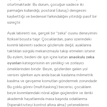
oturtmaktadır. Bu durum, çocuğun sadece iki
parmağını kullandığı, postüral (duruş) dengesini
kaybettiği ve bedensel farkındalığını yitirdiği pasif bir
süreçtir.
Ayak labirenti ise, gerçek bir “zeka” oyunu deneyimini
fiziksel boyuta taşır. Çocuklardan, pano üzerindeki
kıvrımlı labirenti sadece gözleriyle değil, ayaklarına
taktıkları sürgülü mekanizmayla takip etmeleri istenir.
Bu eylem, bedeni de işin içine katan
anaokulu zeka
oyunları
kategorisinin en yenilikçi ve zorlayıcı
örneklerinden biridir. Beyin, gözlerden gelen yol
verisini işlerken aynı anda bacak kaslarına milimetrik
kasılma ve gevşeme komutları göndermek zorundadır.
Bu çoklu görev (multitasking) becerisi, çocukların
beyin kıvrımlarındaki nöral ağları güçlendirir ve ileriki
akademik hayatlarında masa başında odaklanma
(hiperaktiviteyi kontrol altına alma) yeteneklerini