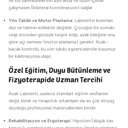
ve sol yarımkürelerinin aynı anda ve uyum içinde
çalışmasını (bilateral koordinasyon) sağlar.
Yön Takibi ve Motor Planlama:
Labirentin kıvrımları
düz ve tahmin edilebilir değildir. Çocuğun bir sonraki
virajı önceden gözüyle tespit edip, ayak bileğine ona
göre açı vermesi (motor planlama) gerekir. Ayak-
bacak kontrolü, bu yön takibi egzersizleriyle kusursuz
bir kalibrasyona ulaşır.
Özel Eğitim, Duyu Bütünleme ve
Fizyoterapide Uzman Tercihi
Ayak Labirenti, sadece standart eğitim sınıflarının
değil, klinik ve terapötik ortamların da en çok ihtiyaç
duyduğu profesyonel materyallerden biridir.
Rehabilitasyon ve Ergoterapi:
Hipotoni (düşük kas
tonusu), serebral palsi veya dispraksi (motor planlama