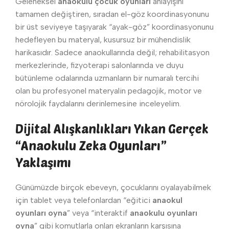
Geleneksel
anaokulu çocuk oyunları
anlayışını
tamamen değiştiren, sıradan el-göz koordinasyonunu
bir üst seviyeye taşıyarak “ayak-göz” koordinasyonunu
hedefleyen bu materyal, kusursuz bir mühendislik
harikasıdır. Sadece anaokullarında değil; rehabilitasyon
merkezlerinde, fizyoterapi salonlarında ve duyu
bütünleme odalarında uzmanların bir numaralı tercihi
olan bu profesyonel materyalin pedagojik, motor ve
nörolojik faydalarını derinlemesine inceleyelim.
Dijital Alışkanlıkları Yıkan Gerçek
“Anaokulu Zeka Oyunları”
Yaklaşımı
Günümüzde birçok ebeveyn, çocuklarını oyalayabilmek
için tablet veya telefonlardan “eğitici
anaokul
oyunları oyna
” veya “interaktif
anaokulu oyunları
oyna
” gibi komutlarla onları ekranların karşısına