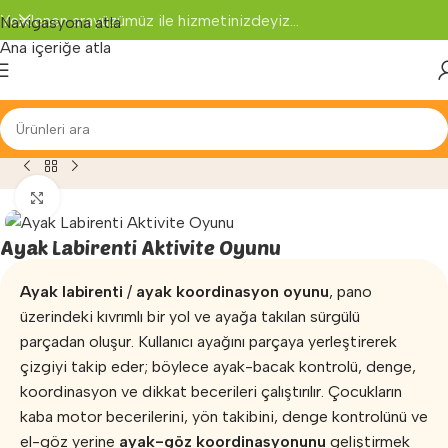
Yenilenen arayüzümüz ile hizmetinizdeyiz...
Navigasyona atla
Ana içeriğe atla
a
»
Fizyoterapi ve Egzersiz
»
Ayak Labirenti Aktivite Oyunu
Büyütmek için tıklayın
Ayak Labirenti Aktivite Oyunu
Ayak labirenti
/
ayak koordinasyon oyunu
, pano
üzerindeki kıvrımlı bir yol ve ayağa takılan sürgülü
parçadan oluşur. Kullanıcı ayağını parçaya yerleştirerek
çizgiyi takip eder; böylece ayak-bacak kontrolü, denge,
koordinasyon ve dikkat becerileri çalıştırılır. Çocukların
kaba motor becerilerini, yön takibini, denge kontrolünü ve
el-göz yerine
ayak-göz koordinasyonunu
geliştirmek