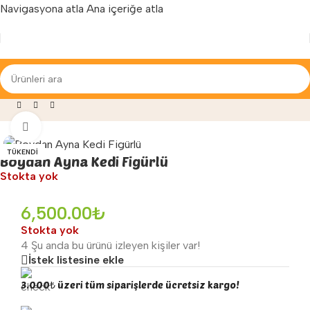
Navigasyona atla
Ana içeriğe atla
Yenilenen arayüzümüz ile hizmetinizdeyiz...
»
Mağaza
»
Anaokulu Malzemeleri
»
Boydan Ayna Kedi Figürlü
Büyütmek için tıklayın
TÜKENDI
Boydan Ayna Kedi Figürlü
Stokta yok
6,500.00
₺
Stokta yok
4
Şu anda bu ürünü izleyen kişiler var!
İstek listesine ekle
3.000₺ üzeri tüm siparişlerde ücretsiz kargo!