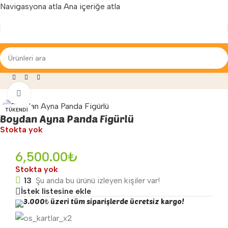
Navigasyona atla
Ana içeriğe atla
Yenilenen arayüzümüz ile hizmetinizdeyiz...
ağaza
»
Anaokulu Malzemeleri
»
Boydan Ayna Panda Figürlü
Büyütmek için tıklayın
TÜKENDI
Boydan Ayna Panda Figürlü
Stokta yok
6,500.00
₺
Stokta yok
13
Şu anda bu ürünü izleyen kişiler var!
İstek listesine ekle
3.000₺ üzeri tüm siparişlerde ücretsiz kargo!