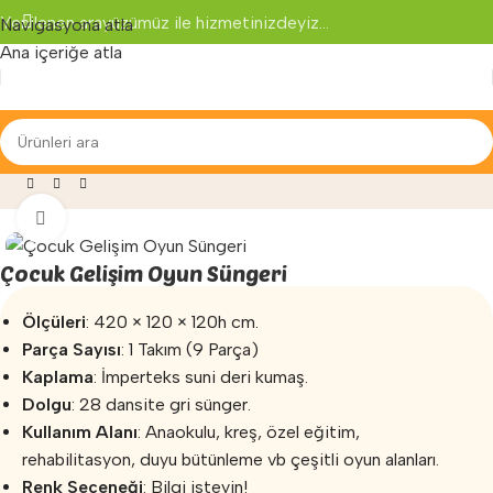
Yenilenen arayüzümüz ile hizmetinizdeyiz...
Navigasyona atla
Ana içeriğe atla
zersiz
»
Sünger Oyun Grupları
»
Çocuk Gelişim Oyun Süngeri
Büyütmek için tıklayın
Çocuk Gelişim Oyun Süngeri
Ölçüleri
: 420 × 120 × 120h cm.
Parça Sayısı
: 1 Takım (9 Parça)
Kaplama
: İmperteks suni deri kumaş.
Dolgu
: 28 dansite gri sünger.
Kullanım Alanı
: Anaokulu, kreş, özel eğitim,
rehabilitasyon, duyu bütünleme vb çeşitli oyun alanları.
Renk Seçeneği
: Bilgi isteyin!