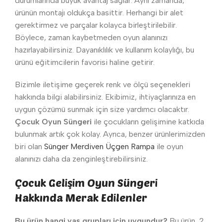
durumlarında büyük avantaj sağlar. Aynı zamanda,
ürünün montajı oldukça basittir. Herhangi bir alet
gerektirmez ve parçalar kolayca birleştirilebilir.
Böylece, zaman kaybetmeden oyun alanınızı
hazırlayabilirsiniz. Dayanıklılık ve kullanım kolaylığı, bu
ürünü eğitimcilerin favorisi haline getirir.
Bizimle iletişime geçerek renk ve ölçü seçenekleri
hakkında bilgi alabilirsiniz. Ekibimiz, ihtiyaçlarınıza en
uygun çözümü sunmak için size yardımcı olacaktır.
Çocuk Oyun Süngeri
ile çocukların gelişimine katkıda
bulunmak artık çok kolay. Ayrıca, benzer ürünlerimizden
biri olan
Sünger Merdiven Üçgen Rampa
ile oyun
alanınızı daha da zenginleştirebilirsiniz.
Çocuk Gelişim Oyun Süngeri
Hakkında Merak Edilenler
Bu ürün hangi yaş grupları için uygundur?
Bu ürün, 2