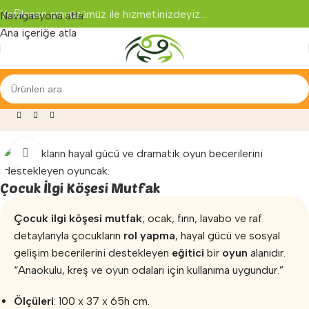
Yenilenen arayüzümüz ile hizmetinizdeyiz...
Navigasyona atla
Ana içeriğe atla
»
Mağaza
»
Anaokulu Malzemeleri
»
Çocuk İlgi Köşesi Mutfak
Büyütmek için tıklayın
Çocuk İlgi Köşesi Mutfak
Çocuk ilgi köşesi mutfak
; ocak, fırın, lavabo ve raf
detaylarıyla çocukların
rol yapma
, hayal gücü ve sosyal
gelişim becerilerini destekleyen
eğitici
bir
oyun
alanıdır.
“Anaokulu, kreş ve oyun odaları için kullanıma uygundur.”
Ölçüleri
: 100 x 37 x 65h cm.