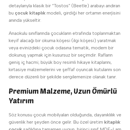
detaylarıyla klasik bir “Tostos” (Beetle) arabayı andıran
bu
çocuk kitaplık
modeli, girdiği her ortamın enerjisini
anında yükseltir.
Anaokulu sınıflarında çocukların etrafında toplanmaktan
keyif alacağı bir okuma köşesi (ilgi köşesi) yaratmak
veya evinizdeki çocuk odasına tematik, modern bir
dokunuş yapmak için kusursuz bir seçimdir. Rafların
geniş iç hacmi; büyük boy resimli hikaye kitaplarını,
kırtasiye malzemelerini ve şeffaf oyuncak kutularını son
derece düzenli bir şekilde sergilemenize olanak tanır.
Premium Malzeme, Uzun Ömürlü
Yatırım
Söz konusu çocuk mobilyaları olduğunda, dayanıklılık ve
güvenlik her şeyden önce gelir. Bu özel üretim
kitaplık
çocuk
sağlığına tamamen uygun, birinci sınıf MDF-Lam