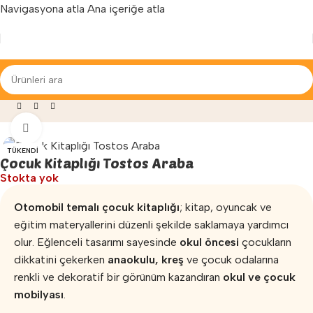
Navigasyona atla
Ana içeriğe atla
Yenilenen arayüzümüz ile hizmetinizdeyiz...
Okul ve Anaokulu Mobilyaları
»
Çocuk Kitaplığı Tostos Araba
Büyütmek için tıklayın
TÜKENDI
Çocuk Kitaplığı Tostos Araba
Stokta yok
Otomobil temalı çocuk kitaplığı
; kitap, oyuncak ve
eğitim materyallerini düzenli şekilde saklamaya yardımcı
olur. Eğlenceli tasarımı sayesinde
okul öncesi
çocukların
dikkatini çekerken
anaokulu, kreş
ve çocuk odalarına
renkli ve dekoratif bir görünüm kazandıran
okul ve çocuk
mobilyası
.