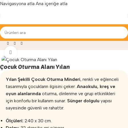
Navigasyona atla
Ana içeriğe atla
Yenilenen arayüzümüz ile hizmetinizdeyiz...
meleri
»
Çocuk Oturma Grupları
»
Çocuk Oturma Alanı Yılan
Büyütmek için tıklayın
Çocuk Oturma Alanı Yılan
Yılan Şekilli Çocuk Oturma Minderi
, renkli ve eğlenceli
tasarımıyla çocukların ilgisini çeker.
Anaokulu, kreş ve
oyun alanlarında
oturma, dinlenme ve grup etkinlikleri
için konforlu bir kullanım sunar.
Sünger dolgulu
yapısı
sayesinde güvenli ve rahattır.
Ölçüleri:
240 x 30 cm.
Dolgu
: 32 dansite gri sünger.