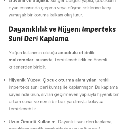
Güvenli ve Sağlıklı:
Sünger dolgulu yapısı, çocukların
oyun esnasında çarpma veya düşme risklerine karşı
yumuşak bir koruma kalkanı oluşturur.
Dayanıklılık ve Hijyen: Imperteks
Suni Deri Kaplama
Yoğun kullanımın olduğu
anaokulu etkinlik
malzemeleri
arasında, temizlenebilirlik en önemli
kriterlerden biridir.
Hijyenik Yüzey:
Çocuk oturma alanı yılan
, renkli
imperteks suni deri kumaş ile kaplanmıştır. Bu kaplama
sayesinde ürün, sıvıları geçirmeyen yapısıyla hijyenik bir
ortam sunar ve nemli bir bez yardımıyla kolayca
temizlenebilir.
Uzun Ömürlü Kullanım:
Dayanıklı suni deri kaplama,
çocukların enerjik hareketlerine ve yoğun sınıf