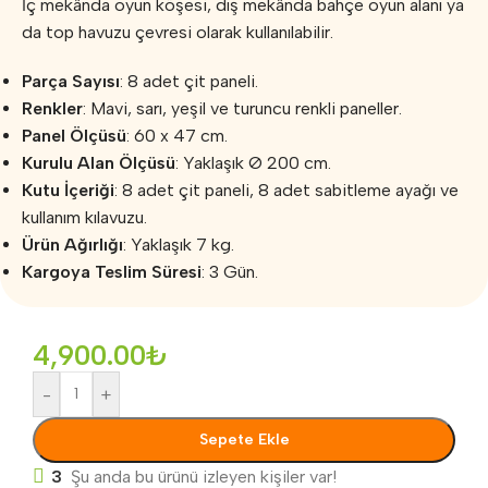
İç mekânda oyun köşesi, dış mekânda bahçe oyun alanı ya
da top havuzu çevresi olarak kullanılabilir.
Parça Sayısı
: 8 adet çit paneli.
Renkler
: Mavi, sarı, yeşil ve turuncu renkli paneller.
Panel Ölçüsü
: 60 x 47 cm.
Kurulu Alan Ölçüsü
: Yaklaşık Ø 200 cm.
Kutu İçeriği
: 8 adet çit paneli, 8 adet sabitleme ayağı ve
kullanım kılavuzu.
Ürün Ağırlığı
: Yaklaşık 7 kg.
Kargoya Teslim Süresi
: 3 Gün.
4,900.00
₺
-
+
Sepete Ekle
3
Şu anda bu ürünü izleyen kişiler var!