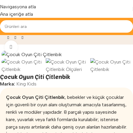
Yenilenen arayüzümüz ile hizmetinizdeyiz...
Navigasyona atla
Ana içeriğe atla
Mağaza
»
Anaokulu Malzemeleri
»
Çocuk Oyun Çiti Çitlenbik
Büyütmek için tıklayın
Çocuk Oyun Çiti Çitlenbik
Marka:
King Kids
Çocuk Oyun Çiti Çitlenbik
, bebekler ve küçük çocuklar
için güvenli bir oyun alanı oluşturmak amacıyla tasarlanmış,
renkli ve modüler yapıdadır. 8 parçalı yapısı sayesinde
kare, yuvarlak veya farklı formlarda kurulabilir; istenirse
parça sayısı artırılarak daha geniş oyun alanları hazırlanabilir.