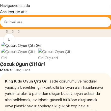
Yenilenen arayüzümüz ile hizmetinizdeyiz...
Navigasyona atla
Ana içeriğe atla
ayfa
»
Mağaza
»
Anaokulu Malzemeleri
»
Çocuk Oyun Çiti Gri
Büyütmek için tıklayın
Çocuk Oyun Çiti Gri
Marka:
King Kids
King Kids Oyun Çiti Gri
, sade görünümü ve modüler
yapısıyla bebekler için kontrollü bir oyun alanı hazırlamaya
yardımcı olur. 6 panelden oluşan bu set, oyun odasında
alan belirlemek, ev içinde güvenli bir köşe oluşturmak
veya plastik havuz toplarıyla küçük bir top havuzu