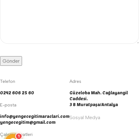
Telefon
Adres
0242 606 25 60
Güzeloba Mah. Cağlayangil
Caddesi.
3 B Muratpaşa/Antalya
E-posta
info@yengecegitimaraclari.com
Sosyal Medya
yengecegitim@gmail.com
Çalışma Saatleri
1