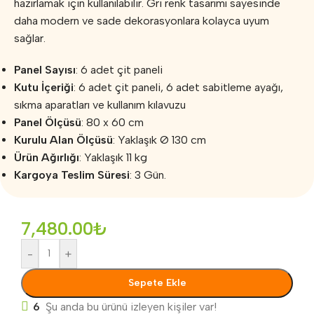
hazırlamak için kullanılabilir. Gri renk tasarımı sayesinde
daha modern ve sade dekorasyonlara kolayca uyum
sağlar.
Panel Sayısı
: 6 adet çit paneli
Kutu İçeriği
: 6 adet çit paneli, 6 adet sabitleme ayağı,
sıkma aparatları ve kullanım kılavuzu
Panel Ölçüsü
: 80 x 60 cm
Kurulu Alan Ölçüsü
: Yaklaşık Ø 130 cm
Ürün Ağırlığı
: Yaklaşık 11 kg
Kargoya Teslim Süresi
: 3 Gün.
7,480.00
₺
-
+
Sepete Ekle
6
Şu anda bu ürünü izleyen kişiler var!