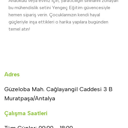
Anaokulu veya eviniz için, yaratıcılığın sınırlarını zorlayan
bu mühendislik setini Yengeç Eğitim güvencesiyle
hemen sipariş verin. Çocuklarınızın kendi hayal
güçleriyle inşa ettikleri o harika yapılara bugünden
temel atın!
Adres
Güzeloba Mah. Cağlayangil Caddesi 3 B
Muratpaşa/Antalya
Çalışma Saatleri
Tüm Günler: 09:00 - 18:00