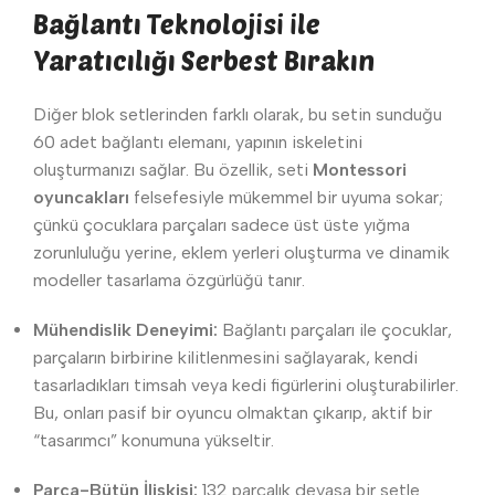
Bağlantı Teknolojisi ile
Yaratıcılığı Serbest Bırakın
Diğer blok setlerinden farklı olarak, bu setin sunduğu
60 adet bağlantı elemanı, yapının iskeletini
oluşturmanızı sağlar. Bu özellik, seti
Montessori
oyuncakları
felsefesiyle mükemmel bir uyuma sokar;
çünkü çocuklara parçaları sadece üst üste yığma
zorunluluğu yerine, eklem yerleri oluşturma ve dinamik
modeller tasarlama özgürlüğü tanır.
Mühendislik Deneyimi:
Bağlantı parçaları ile çocuklar,
parçaların birbirine kilitlenmesini sağlayarak, kendi
tasarladıkları timsah veya kedi figürlerini oluşturabilirler.
Bu, onları pasif bir oyuncu olmaktan çıkarıp, aktif bir
“tasarımcı” konumuna yükseltir.
Parça-Bütün İlişkisi:
132 parçalık devasa bir setle