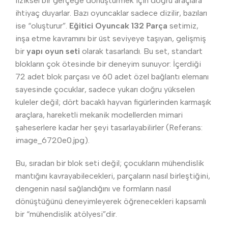
fiziksel bir gerçeğe dönüştürmek için doğru araçlara
ihtiyaç duyarlar. Bazı oyuncaklar sadece dizilir, bazıları
ise “oluşturur”.
Eğitici Oyuncak 132 Parça
setimiz,
inşa etme kavramını bir üst seviyeye taşıyan, gelişmiş
bir
yapı oyun seti
olarak tasarlandı. Bu set, standart
blokların çok ötesinde bir deneyim sunuyor: İçerdiği
72 adet blok parçası ve 60 adet özel bağlantı elemanı
sayesinde çocuklar, sadece yukarı doğru yükselen
kuleler değil; dört bacaklı hayvan figürlerinden karmaşık
araçlara, hareketli mekanik modellerden mimari
şaheserlere kadar her şeyi tasarlayabilirler (Referans:
image_6720e0.jpg).
Bu, sıradan bir blok seti değil; çocukların mühendislik
mantığını kavrayabilecekleri, parçaların nasıl birleştiğini,
dengenin nasıl sağlandığını ve formların nasıl
dönüştüğünü deneyimleyerek öğrenecekleri kapsamlı
bir “mühendislik atölyesi”dir.