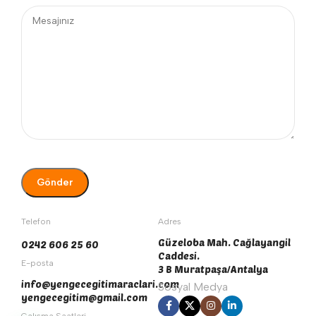
Telefon
Adres
Güzeloba Mah. Cağlayangil
0242 606 25 60
Caddesi.
E-posta
3 B Muratpaşa/Antalya
info@yengecegitimaraclari.com
Sosyal Medya
yengecegitim@gmail.com