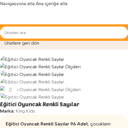
Navigasyona atla
Ana içeriğe atla
Yenilenen arayüzümüz ile hizmetinizdeyiz...
aza
»
Anaokulu Malzemeleri
»
Eğitici Oyuncak Renkli Sayılar
Ürünlere geri dön
Büyütmek için tıklayın
Eğitici Oyuncak Renkli Sayılar
Marka:
King Kids
Eğitici Oyuncak Renkli Sayılar 96 Adet
, çocukların