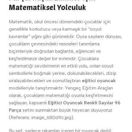
Matematiksel Yolculuk
Matematik, okul öncesi dönemdeki çocuklar için
genellikle korkutucu veya karmaşık bir “soyut
kavramlar” yığını gibi görünebilir. Oysa sayıların dünyası,
çocukların çevresindeki nesneleri tanımlama
biçimleriyle doğrudan bağlantılı, eğlenceli ve
keşfedilmeye değer bir evrendir. Çocuklara
matematiği sevdirmenin en etkili yolu, onları soyut
sembollerle boğmak yerine, dokunabilecekleri, dizip
sıralayabilecekleri ve somutlaştıran
eğitici oyuncak
modelleriyle tanıştırmaktır. Yengeç Eğitim Araçları
olarak, çocukların matematiği oyunla keşfetmesini
sağlayan, kapsamlı
Eğitici Oyuncak Renkli Sayılar 96
Parça
setini sunmaktan büyük heyecan duyuyoruz
(Referans: image_680d9c.jpg).
Bu set, sadece rakamları içeren bir oyuncak değil;