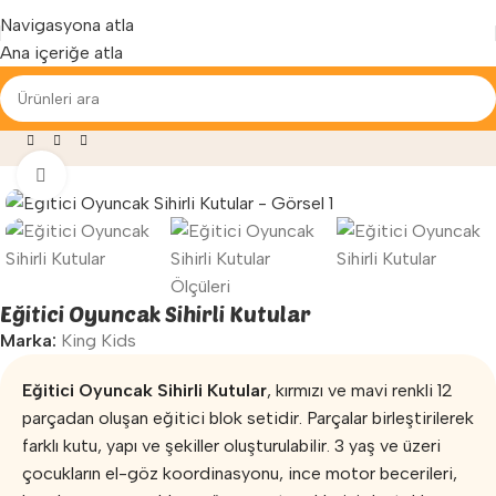
Yenilenen arayüzümüz ile hizmetinizdeyiz...
Navigasyona atla
Ana içeriğe atla
ğaza
»
Anaokulu Malzemeleri
»
Eğitici Oyuncak Sihirli Kutular
Büyütmek için tıklayın
Eğitici Oyuncak Sihirli Kutular
Marka:
King Kids
Eğitici Oyuncak Sihirli Kutular
, kırmızı ve mavi renkli 12
parçadan oluşan eğitici blok setidir. Parçalar birleştirilerek
farklı kutu, yapı ve şekiller oluşturulabilir. 3 yaş ve üzeri
çocukların el-göz koordinasyonu, ince motor becerileri,