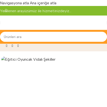
Navigasyona atla
Ana içeriğe atla
Yenilenen arayüzümüz ile hizmetinizdeyiz...
aza
»
Anaokulu Malzemeleri
»
Eğitici Oyuncak Vidalı Şekiller