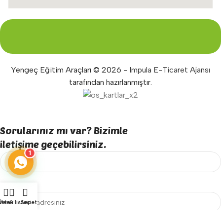
Yengeç Eğitim Araçları © 2026 -
Impula E-Ticaret Ajansı
tarafından hazırlanmıştır.
Sorularınız mı var? Bizimle
iletişime geçebilirsiniz.
1
Menü
İstek listesi
Sepet