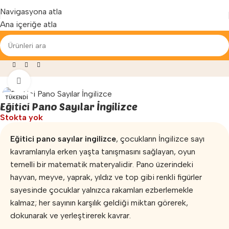
Yenilenen arayüzümüz ile hizmetinizdeyiz...
Navigasyona atla
Ana içeriğe atla
leri
»
Anaokulu Eğitici Panolar
»
Eğitici Pano Sayılar İngilizce
Büyütmek için tıklayın
TÜKENDI
Eğitici Pano Sayılar İngilizce
Stokta yok
Eğitici pano sayılar ingilizce
, çocukların İngilizce sayı
kavramlarıyla erken yaşta tanışmasını sağlayan, oyun
temelli bir matematik materyalidir. Pano üzerindeki
hayvan, meyve, yaprak, yıldız ve top gibi renkli figürler
sayesinde çocuklar yalnızca rakamları ezberlemekle
kalmaz; her sayının karşılık geldiği miktarı görerek,
dokunarak ve yerleştirerek kavrar.