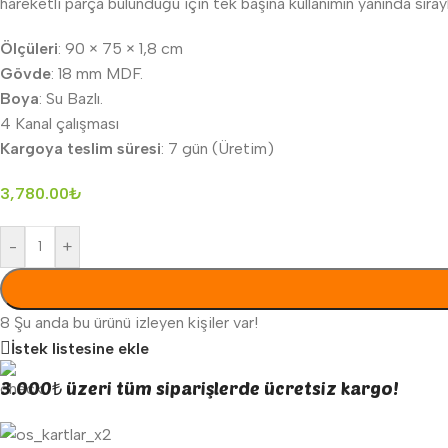
hareketli parça bulunduğu için tek başına kullanımın yanında sıra
Ölçüleri
: 90 × 75 × 1,8 cm
Gövde
: 18 mm MDF.
Boya
: Su Bazlı.
4 Kanal çalışması
Kargoya teslim süresi
: 7 gün (Üretim)
3,780.00
₺
-
+
8
Şu anda bu ürünü izleyen kişiler var!
İstek listesine ekle
3.000₺ üzeri tüm siparişlerde ücretsiz kargo!