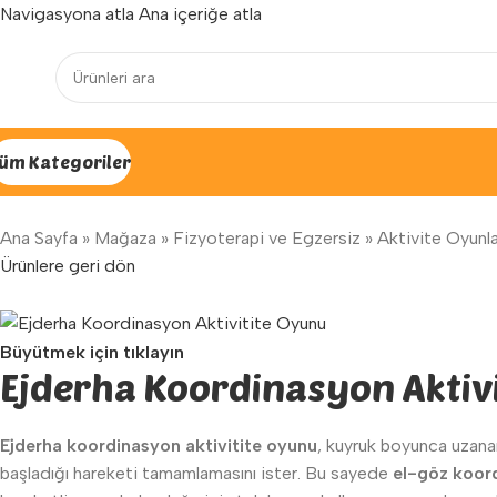
Navigasyona atla
Ana içeriğe atla
Yenilenen arayüzümüz ile hizmetinizdeyiz...
üm Kategoriler
Ana Sayfa
»
Mağaza
»
Fizyoterapi ve Egzersiz
»
Aktivite Oyunla
Ürünlere geri dön
Büyütmek için tıklayın
Ejderha Koordinasyon Aktiv
Ejderha koordinasyon aktivitite oyunu
, kuyruk boyunca uzanan
başladığı hareketi tamamlamasını ister. Bu sayede
el-göz koord