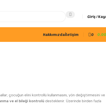
Giriş / Kay
Hakkımızda
İletişim
0
0.0
llar; çocuğun elini kontrollü kullanmasını, yön değiştirmesini ve
anma ve el bileği kontrolü
desteklenir. Üzerinde birden fazla