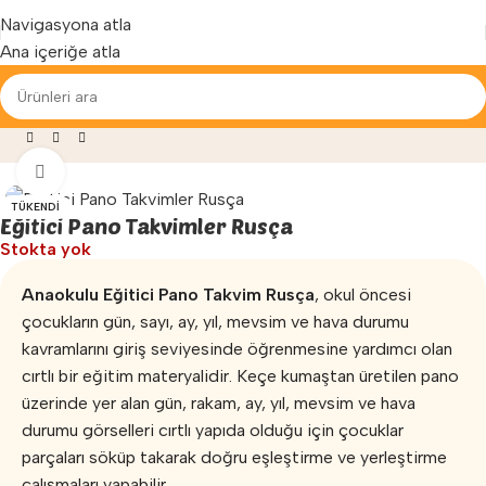
Yenilenen arayüzümüz ile hizmetinizdeyiz...
Navigasyona atla
Ana içeriğe atla
eri
»
Anaokulu Eğitici Panolar
»
Eğitici Pano Takvimler Rusça
Büyütmek için tıklayın
TÜKENDI
Eğitici Pano Takvimler Rusça
Stokta yok
Anaokulu Eğitici Pano Takvim Rusça
, okul öncesi
çocukların gün, sayı, ay, yıl, mevsim ve hava durumu
kavramlarını giriş seviyesinde öğrenmesine yardımcı olan
cırtlı bir eğitim materyalidir. Keçe kumaştan üretilen pano
üzerinde yer alan gün, rakam, ay, yıl, mevsim ve hava
durumu görselleri cırtlı yapıda olduğu için çocuklar
parçaları söküp takarak doğru eşleştirme ve yerleştirme
çalışmaları yapabilir.