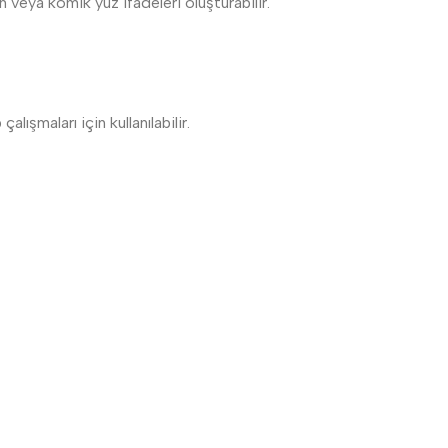
ın veya komik yüz ifadeleri oluşturabilir.
lışmaları için kullanılabilir.