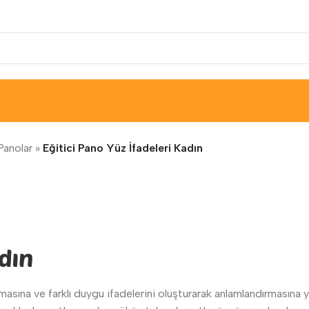
Panolar
»
Eğitici Pano Yüz İfadeleri Kadın
adın
ımasına ve farklı duygu ifadelerini oluşturarak anlamlandırmasına y