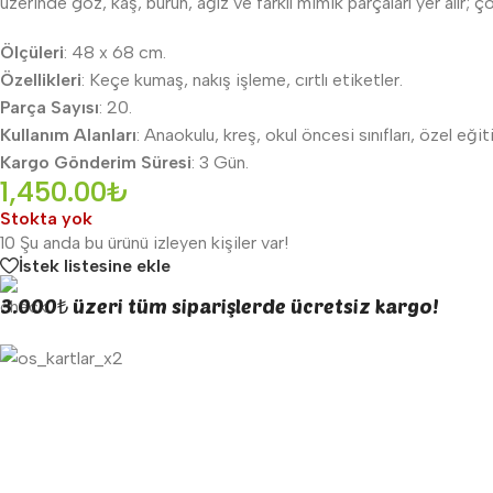
üzerinde göz, kaş, burun, ağız ve farklı mimik parçaları yer alır; ç
Ölçüleri
: 48 x 68 cm.
Özellikleri
: Keçe kumaş, nakış işleme, cırtlı etiketler.
Parça Sayısı
: 20.
Kullanım Alanları
: Anaokulu, kreş, okul öncesi sınıfları, özel eği
Kargo Gönderim Süresi
: 3 Gün.
1,450.00
₺
Stokta yok
10
Şu anda bu ürünü izleyen kişiler var!
İstek listesine ekle
3.000₺ üzeri tüm siparişlerde ücretsiz kargo!