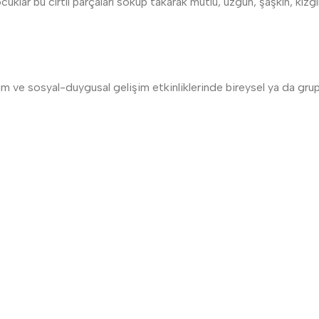
ocuklar bu cırtlı parçaları söküp takarak mutlu, üzgün, şaşkın, kızg
tim ve sosyal-duygusal gelişim etkinliklerinde bireysel ya da grup ça