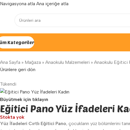
Navigasyona atla
Ana içeriğe atla
Yenilenen arayüzümüz ile hizmetinizdeyiz...
üm Kategoriler
Ana Sayfa
»
Mağaza
»
Anaokulu Malzemeleri
»
Anaokulu Eğitici 
Ürünlere geri dön
Tükendi
Büyütmek için tıklayın
Eğitici Pano Yüz İfadeleri K
Stokta yok
Yüz İfadeleri Cırtlı Eğitici Pano
, çocukların yüz bölümlerini tan