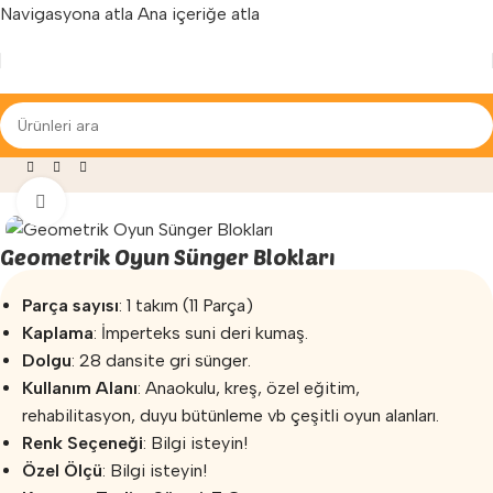
Navigasyona atla
Ana içeriğe atla
Yenilenen arayüzümüz ile hizmetinizdeyiz...
iz
»
Sünger Oyun Grupları
»
Geometrik Oyun Sünger Blokları
Büyütmek için tıklayın
Geometrik Oyun Sünger Blokları
Parça sayısı
: 1 takım (11 Parça)
Kaplama
: İmperteks suni deri kumaş.
Dolgu
: 28 dansite gri sünger.
Kullanım Alanı
: Anaokulu, kreş, özel eğitim,
rehabilitasyon, duyu bütünleme vb çeşitli oyun alanları.
Renk Seçeneği
: Bilgi isteyin!
Özel Ölçü
: Bilgi isteyin!