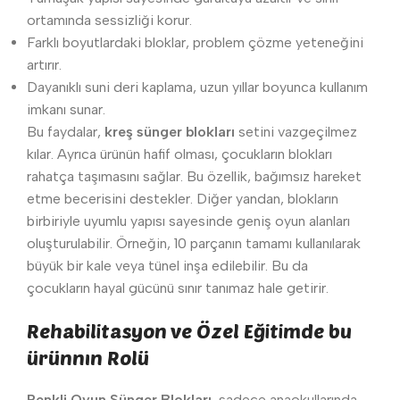
ortamında sessizliği korur.
Farklı boyutlardaki bloklar, problem çözme yeteneğini
artırır.
Dayanıklı suni deri kaplama, uzun yıllar boyunca kullanım
imkanı sunar.
Bu faydalar,
kreş sünger blokları
setini vazgeçilmez
kılar. Ayrıca ürünün hafif olması, çocukların blokları
rahatça taşımasını sağlar. Bu özellik, bağımsız hareket
etme becerisini destekler. Diğer yandan, blokların
birbiriyle uyumlu yapısı sayesinde geniş oyun alanları
oluşturulabilir. Örneğin, 10 parçanın tamamı kullanılarak
büyük bir kale veya tünel inşa edilebilir. Bu da
çocukların hayal gücünü sınır tanımaz hale getirir.
Rehabilitasyon ve Özel Eğitimde bu
ürünnın Rolü
Renkli Oyun Sünger Blokları
, sadece anaokullarında