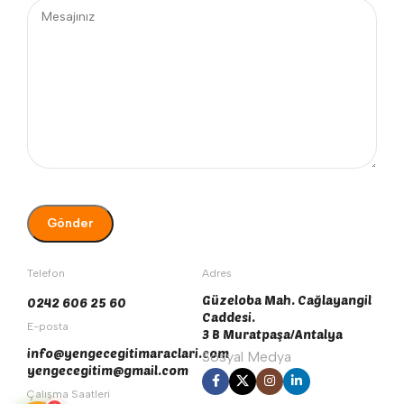
Telefon
Adres
Güzeloba Mah. Cağlayangil
0242 606 25 60
Caddesi.
E-posta
3 B Muratpaşa/Antalya
info@yengecegitimaraclari.com
Sosyal Medya
yengecegitim@gmail.com
Çalışma Saatleri