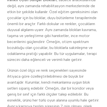
değil, aynı zamanda rehabilitasyon merkezlerinde de
etkin bir şekilde kullanılır. Özel eğitim gereksinimi olan
çocuklar için bu bloklar, duyu bütünleme terapilerinde
önemli bir araçtır. Farklı dokular ve renkler, çocukların
duyusal algılarını uyarır. Aynı zamanda blokları kavrama,
taşıma ve yerleştirme gibi hareketler, ince motor
becerilerini güçlendirir. Örneğin, otizm spektrum
bozukluğu olan çocuklar, bu bloklarla sakinleşme ve
odaklanma pratiği yapabilir. Bu tür uygulamalar, terapi
sürecini daha eğlenceli ve verimli hale getirir.
Ürünün özel ölçü ve renk seçenekleri sayesinde
ihtiyaca göre özelleştirilebilmesi de büyük bir
avantajdır. Kurumlar, kendi mekanlarına uygun blok
setleri sipariş edebilir. Örneğin, dar bir koridor veya
geniş bir sınıf için farklı ölçüler talep edilebilir. Bu
esneklik, ürünü her türlü oyun alanına uyumlu hale getirir.
Ayrıca kargoya teslim süresinin 7 gün olması, planlı