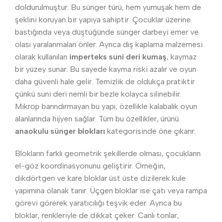
doldurulmuştur. Bu sünger türü, hem yumuşak hem de
şeklini koruyan bir yapıya sahiptir. Çocuklar üzerine
bastığında veya düştüğünde sünger darbeyi emer ve
olası yaralanmaları önler. Ayrıca dış kaplama malzemesi
olarak kullanılan
imperteks suni deri kumaş
, kaymaz
bir yüzey sunar. Bu sayede kayma riski azalır ve oyun
daha güvenli hale gelir. Temizlik de oldukça pratiktir
çünkü suni deri nemli bir bezle kolayca silinebilir.
Mikrop barındırmayan bu yapı, özellikle kalabalık oyun
alanlarında hijyen sağlar. Tüm bu özellikler, ürünü
anaokulu sünger blokları
kategorisinde öne çıkarır.
Blokların farklı geometrik şekillerde olması, çocukların
el-göz koordinasyonunu geliştirir. Örneğin,
dikdörtgen ve kare bloklar üst üste dizilerek kule
yapımına olanak tanır. Üçgen bloklar ise çatı veya rampa
görevi görerek yaratıcılığı teşvik eder. Ayrıca bu
bloklar, renkleriyle de dikkat çeker. Canlı tonlar,