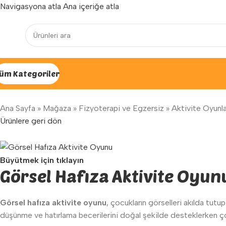
Navigasyona atla
Ana içeriğe atla
Yenilenen arayüzümüz ile hizmetinizdeyiz...
üm Kategoriler
Ana Sayfa
»
Mağaza
»
Fizyoterapi ve Egzersiz
»
Aktivite Oyunla
Ürünlere geri dön
Büyütmek için tıklayın
Görsel Hafıza Aktivite Oyun
Görsel hafıza aktivite oyunu
, çocukların görselleri akılda tutu
düşünme ve hatırlama becerilerini doğal şekilde desteklerken ço