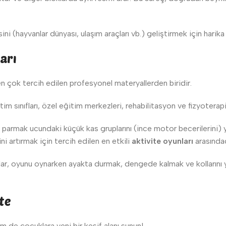
i (hayvanlar dünyası, ulaşım araçları vb.) geliştirmek için harika
arı
n çok tercih edilen profesyonel materyallerden biridir.
m sınıfları, özel eğitim merkezleri, rehabilitasyon ve fizyoterapi al
armak ucundaki küçük kas gruplarını (ince motor becerilerini) yoğu
i artırmak için tercih edilen en etkili
aktivite oyunları
arasındad
ar, oyunu oynarken ayakta durmak, dengede kalmak ve kollarını
te
m de çocuklara yeni bir keşif alanı sunun!