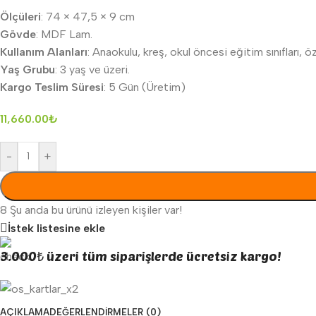
Ölçüleri
: 74 × 47,5 × 9 cm
Gövde
: MDF Lam.
Kullanım Alanları
: Anaokulu, kreş, okul öncesi eğitim sınıfları, ö
Yaş Grubu
: 3 yaş ve üzeri.
Kargo Teslim Süresi
: 5 Gün (Üretim)
11,660.00
₺
-
+
8
Şu anda bu ürünü izleyen kişiler var!
İstek listesine ekle
3.000₺ üzeri tüm siparişlerde ücretsiz kargo!
AÇIKLAMA
DEĞERLENDIRMELER (0)