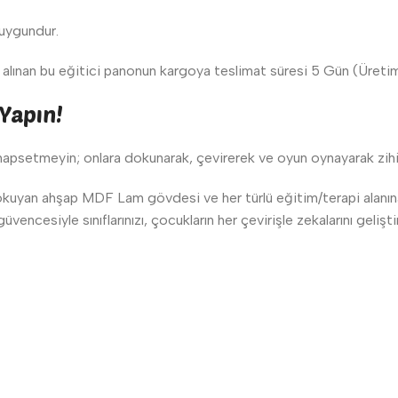
 uygundur.
lınan bu eğitici panonun kargoya teslimat süresi 5 Gün (Üretim) 
 Yapın!
a hapsetmeyin; onlara dokunarak, çevirerek ve oyun oynayarak zihin
 okuyan ahşap MDF Lam gövdesi ve her türlü eğitim/terapi alanı
cesiyle sınıflarınızı, çocukların her çevirişle zekalarını geliştir