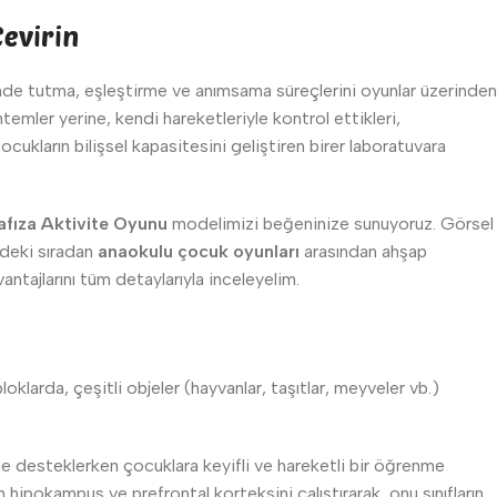
Çevirin
rinde tutma, eşleştirme ve anımsama süreçlerini oyunlar üzerinden
emler yerine, kendi hareketleriyle kontrol ettikleri,
le çocukların bilişsel kapasitesini geliştiren birer laboratuvara
afıza Aktivite Oyunu
modelimizi beğeninize sunuyoruz. Görsel
rdeki sıradan
anaokulu çocuk oyunları
arasından ahşap
ntajlarını tüm detaylarıyla inceleyelim.
larda, çeşitli objeler (hayvanlar, taşıtlar, meyveler vb.)
de desteklerken çocuklara keyifli ve hareketli bir öğrenme
ipokampus ve prefrontal korteksini çalıştırarak, onu sınıfların