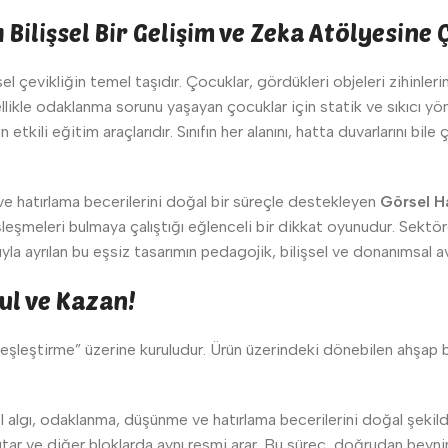
Bilişsel Bir Gelişim ve Zeka Atölyesine 
l çevikliğin temel taşıdır. Çocuklar, gördükleri objeleri zihinle
ikle odaklanma sorunu yaşayan çocuklar için statik ve sıkıcı yönt
en etkili eğitim araçlarıdır. Sınıfın her alanını, hatta duvarlarını bi
 ve hatırlama becerilerini doğal bir süreçle destekleyen
Görsel H
şleşmeleri bulmaya çalıştığı eğlenceli bir dikkat oyunudur. Sektö
a ayrılan bu eşsiz tasarımın pedagojik, bilişsel ve donanımsal ava
 Bul ve Kazan!
şleştirme” üzerine kuruludur. Ürün üzerindeki dönebilen ahşap blok
el algı, odaklanma, düşünme ve hatırlama becerilerini doğal şekil
r ve diğer bloklarda aynı resmi arar. Bu süreç, doğrudan beynin h