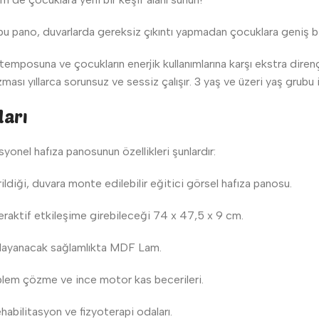
u pano, duvarlarda gereksiz çıkıntı yapmadan çocuklara geniş bir
temposuna ve çocukların enerjik kullanımlarına karşı ekstra dir
ması yıllarca sorunsuz ve sessiz çalışır. 3 yaş ve üzeri yaş grubu
ları
syonel hafıza panosunun özellikleri şunlardır:
rildiği, duvara monte edilebilir eğitici görsel hafıza panosu.
raktif etkileşime girebileceği 74 x 47,5 x 9 cm.
a dayanacak sağlamlıkta MDF Lam.
blem çözme ve ince motor kas becerileri.
ehabilitasyon ve fizyoterapi odaları.