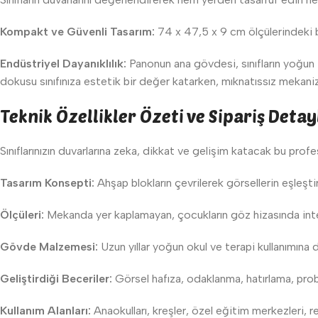
Kompakt ve Güvenli Tasarım:
74 x 47,5 x 9 cm ölçülerindeki b
Endüstriyel Dayanıklılık:
Panonun ana gövdesi, sınıfların yoğun 
dokusu sınıfınıza estetik bir değer katarken, mıknatıssız mekaniz
Teknik Özellikler Özeti ve Sipariş Detay
Sınıflarınızın duvarlarına zeka, dikkat ve gelişim katacak bu profe
Tasarım Konsepti:
Ahşap blokların çevrilerek görsellerin eşleşti
Ölçüleri:
Mekanda yer kaplamayan, çocukların göz hizasında inte
Gövde Malzemesi:
Uzun yıllar yoğun okul ve terapi kullanımın
Geliştirdiği Beceriler:
Görsel hafıza, odaklanma, hatırlama, pro
Kullanım Alanları:
Anaokulları, kreşler, özel eğitim merkezleri, r