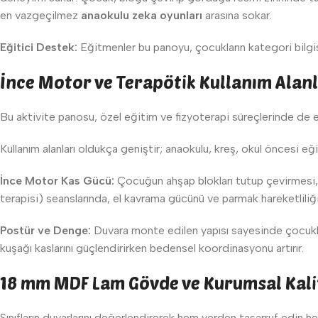
en vazgeçilmez
anaokulu zeka oyunları
arasına sokar.
Eğitici Destek:
Eğitmenler bu panoyu, çocukların kategori bilgisin
İnce Motor ve Terapötik Kullanım Alanl
Bu aktivite panosu, özel eğitim ve fizyoterapi süreçlerinde de e
Kullanım alanları oldukça geniştir; anaokulu, kreş, okul öncesi eğiti
İnce Motor Kas Gücü:
Çocuğun ahşap blokları tutup çevirmesi, p
terapisi) seanslarında, el kavrama gücünü ve parmak hareketliliğin
Postür ve Denge:
Duvara monte edilen yapısı sayesinde çocukl
kuşağı kaslarını güçlendirirken bedensel koordinasyonu artırır.
18 mm MDF Lam Gövde ve Kurumsal Kali
Sınıfların duvarlarını değerlendirerek hem yerden tasarruf edin he