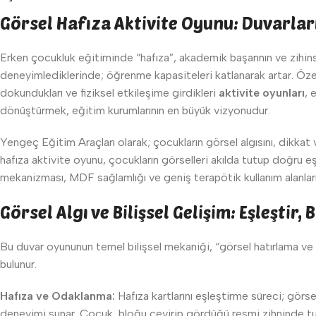
Görsel Hafıza Aktivite Oyunu: Duvarları 
Erken çocukluk eğitiminde “hafıza”, akademik başarının ve zihinse
deneyimlediklerinde; öğrenme kapasiteleri katlanarak artar. Özell
dokundukları ve fiziksel etkileşime girdikleri
aktivite oyunları
, 
dönüştürmek, eğitim kurumlarının en büyük vizyonudur.
Yengeç Eğitim Araçları olarak; çocukların görsel algısını, dikkat
hafıza aktivite oyunu, çocukların görselleri akılda tutup doğru e
mekanizması, MDF sağlamlığı ve geniş terapötik kullanım alanlarıyl
Görsel Algı ve Bilişsel Gelişim: Eşleştir,
Bu duvar oyununun temel bilişsel mekaniği, “görsel hatırlama ve e
bulunur.
Hafıza ve Odaklanma:
Hafıza kartlarını eşleştirme süreci; görs
deneyimi sunar. Çocuk, bloğu çevirip gördüğü resmi zihninde tuta