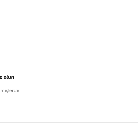
iz olun
nmişlerdir