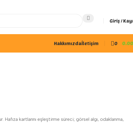
Giriş / Kay
Hakkımızda
İletişim
0
0.0
r. Hafıza kartlarını eşleştirme süreci; görsel algı, odaklanma,