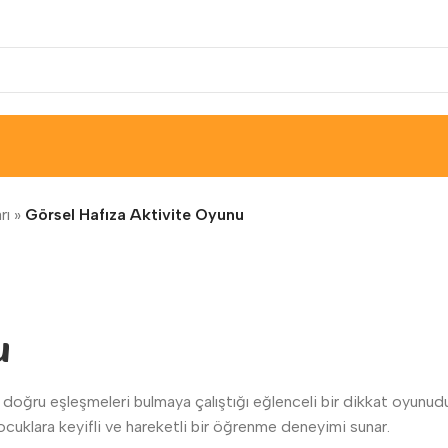
rı
»
Görsel Hafıza Aktivite Oyunu
u
p doğru eşleşmeleri bulmaya çalıştığı eğlenceli bir dikkat oyunudu
cuklara keyifli ve hareketli bir öğrenme deneyimi sunar.