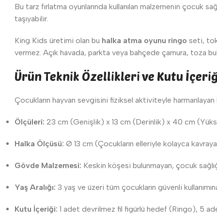
Bu tarz fırlatma oyunlarında kullanılan malzemenin çocuk sağlı
taşıyabilir.
King Kids üretimi olan bu
halka atma oyunu ringo
seti, tok
vermez. Açık havada, parkta veya bahçede çamura, toza bulans
Ürün Teknik Özellikleri ve Kutu İçeriğ
Çocukların hayvan sevgisini fiziksel aktiviteyle harmanlayan b
Ölçüleri:
23 cm (Genişlik) x 13 cm (Derinlik) x 40 cm (Yüks
Halka Ölçüsü:
Ø 13 cm (Çocukların elleriyle kolayca kavray
Gövde Malzemesi:
Keskin köşesi bulunmayan, çocuk sağlığı
Yaş Aralığı:
3 yaş ve üzeri tüm çocukların güvenli kullanımı
Kutu İçeriği:
1 adet devrilmez fil figürlü hedef (Ringo), 5 adet