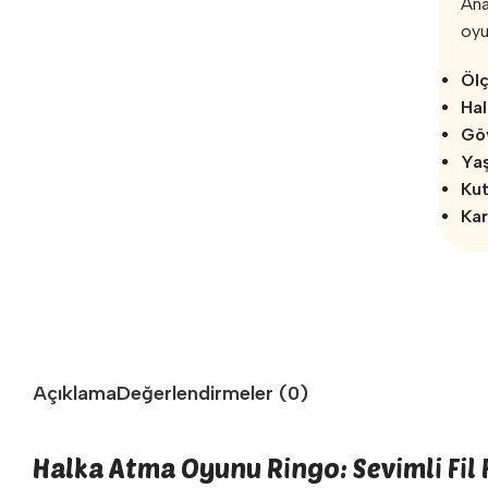
Ana
oyun
Ölç
Hal
Gö
Yaş
Kut
Kar
Açıklama
Değerlendirmeler (0)
Halka Atma Oyunu Ringo: Sevimli Fil 