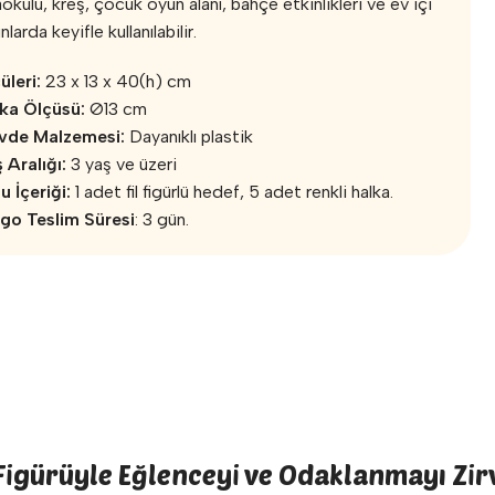
okulu, kreş, çocuk oyun alanı, bahçe etkinlikleri ve ev içi
larda keyifle kullanılabilir.
üleri:
23 x 13 x 40(h) cm
ka Ölçüsü:
Ø13 cm
vde Malzemesi:
Dayanıklı plastik
 Aralığı:
3 yaş ve üzeri
u İçeriği:
1 adet fil figürlü hedef, 5 adet renkli halka.
go Teslim Süresi
: 3 gün.
Figürüyle Eğlenceyi ve Odaklanmayı Zir