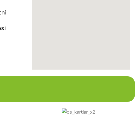
tni
esi