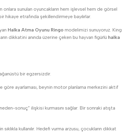
n onlara sunulan oyuncakların hem işlevsel hem de görsel
r hikaye etrafında şekillendirmeye bayılırlar.
ayan
Halka Atma Oyunu Ringo
modelimizi sunuyoruz. King
ların dikkatini anında üzerine çeken bu hayvan figürlü
halka
lağanüstü bir egzersizdir.
e göre ayarlaması, beynin motor planlama merkezini aktif
eden-sonuç” ilişkisi kurmasını sağlar. Bir sonraki atışta
sıklıkla kullanılır. Hedefi vurma arzusu, çocukların dikkat