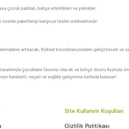
va çocuk parkları, bahçe etkinlikleri ve piknikler.
de özenle paketlenip kargoya teslim edilmektedir.
alarını artıracak, fiziksel koordinasyonlarını geliştirecek ve onl
l tasarımıyla çocukların favorisi olacak ve bütçe dostu fiyatıyla ö
ın hareketli, neşeli ve sağlıklı gelişimine katkıda bulunun!
r
Site Kullanım Koşulları
a
Gizlilik Politikası