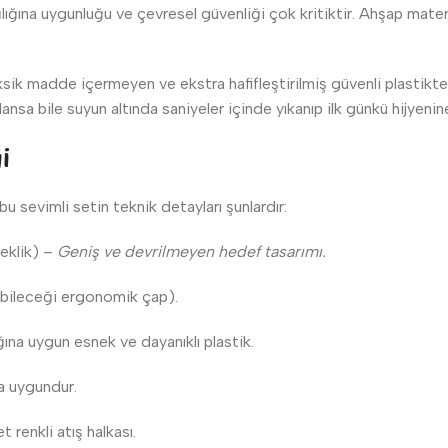
ğına uygunluğu ve çevresel güvenliği çok kritiktir. Ahşap materyal
sik madde içermeyen ve ekstra hafifleştirilmiş güvenli plastikten 
a bile suyun altında saniyeler içinde yıkanıp ilk günkü hijyenin
i
u sevimli setin teknik detayları şunlardır:
eklik) –
Geniş ve devrilmeyen hedef tasarımı.
abileceği ergonomik çap).
na uygun esnek ve dayanıklı plastik.
na uygundur.
 renkli atış halkası.