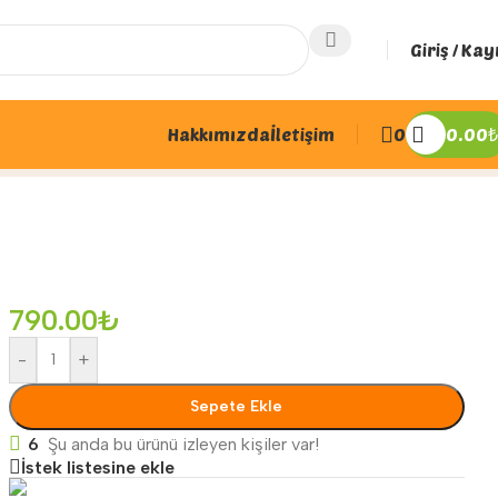
Giriş / Kay
Hakkımızda
İletişim
0
0.00
₺
790.00
₺
-
+
Sepete Ekle
6
Şu anda bu ürünü izleyen kişiler var!
İstek listesine ekle