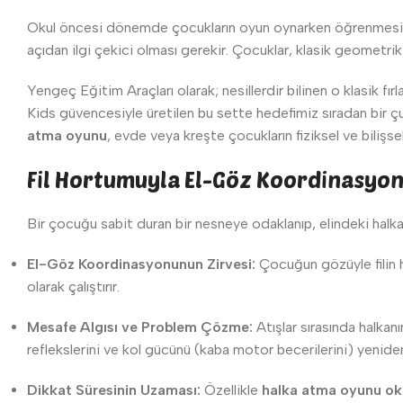
Okul öncesi dönemde çocukların oyun oynarken öğrenmesi, mo
açıdan ilgi çekici olması gerekir. Çocuklar, klasik geometrik 
Yengeç Eğitim Araçları olarak; nesillerdir bilinen o klasik
Kids güvencesiyle üretilen bu sette hedefimiz sıradan bir çub
atma oyunu
, evde veya kreşte çocukların fiziksel ve bilişse
Fil Hortumuyla El-Göz Koordinasyon
Bir çocuğu sabit duran bir nesneye odaklanıp, elindeki halkay
El-Göz Koordinasyonunun Zirvesi:
Çocuğun gözüyle filin 
olarak çalıştırır.
Mesafe Algısı ve Problem Çözme:
Atışlar sırasında halkan
reflekslerini ve kol gücünü (kaba motor becerilerini) yeniden k
Dikkat Süresinin Uzaması:
Özellikle
halka atma oyunu ok