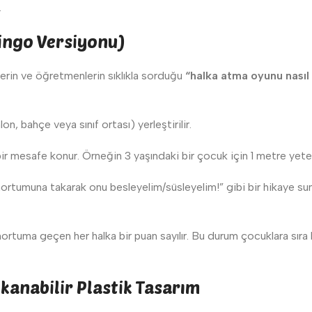
.
ingo Versiyonu)
erin ve öğretmenlerin sıklıkla sorduğu
“halka atma oyunu nasıl
on, bahçe veya sınıf ortası) yerleştirilir.
 bir mesafe konur. Örneğin 3 yaşındaki bir çocuk için 1 metre yete
 hortumuna takarak onu besleyelim/süsleyelim!” gibi bir hikaye sun
rtuma geçen her halka bir puan sayılır. Bu durum çocuklara sıra b
ıkanabilir Plastik Tasarım