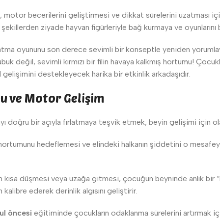
tor becerilerini geliştirmesi ve dikkat sürelerini uzatması içi
şekillerden ziyade hayvan figürleriyle bağ kurmaya ve oyunlarını bi
 fırlatma oyununu son derece sevimli bir konseptle yeniden yoruml
uk değil, sevimli kırmızı bir filin havaya kalkmış hortumu! Çocuk
l gelişimini destekleyecek harika bir etkinlik arkadaşıdır.
u ve Motor Gelişim
ı doğru bir açıyla fırlatmaya teşvik etmek, beyin gelişimi için o
hortumunu hedeflemesi ve elindeki halkanın şiddetini o mesafey
ın kısa düşmesi veya uzağa gitmesi, çocuğun beyninde anlık bir “n
alibre ederek derinlik algısını geliştirir.
ul öncesi
eğitiminde çocukların odaklanma sürelerini artırmak için 