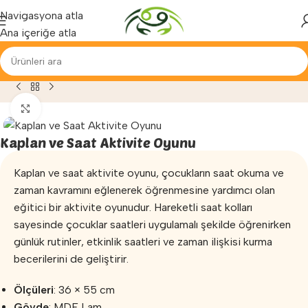
Yenilenen arayüzümüz ile hizmetinizdeyiz...
Navigasyona atla
Ana içeriğe atla
Egzersiz
»
Aktivite Oyunları
»
Kaplan ve Saat Aktivite Oyunu
Büyütmek için tıklayın
Kaplan ve Saat Aktivite Oyunu
Kaplan ve saat aktivite oyunu, çocukların saat okuma ve
zaman kavramını eğlenerek öğrenmesine yardımcı olan
eğitici bir aktivite oyunudur. Hareketli saat kolları
sayesinde çocuklar saatleri uygulamalı şekilde öğrenirken
günlük rutinler, etkinlik saatleri ve zaman ilişkisi kurma
becerilerini de geliştirir.
Ölçüleri
: 36 × 55 cm
Gövde
: MDF Lam.