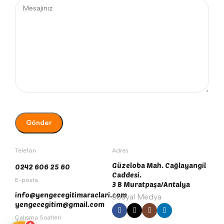
Telefon
Adres
Güzeloba Mah. Cağlayangil
0242 606 25 60
Caddesi.
E-posta
3 B Muratpaşa/Antalya
info@yengecegitimaraclari.com
Sosyal Medya
yengecegitim@gmail.com
Çalışma Saatleri