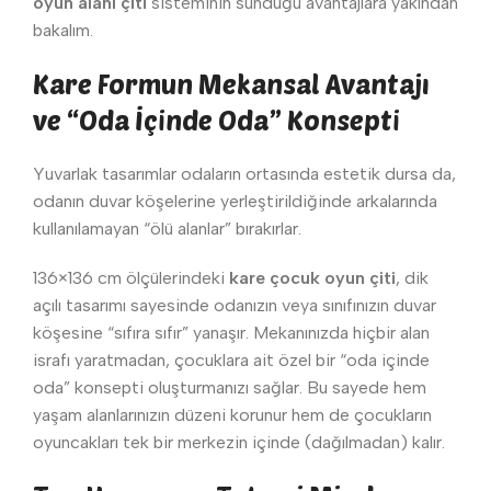
oyun alanı çiti
sisteminin sunduğu avantajlara yakından
bakalım.
Kare Formun Mekansal Avantajı
ve “Oda İçinde Oda” Konsepti
Yuvarlak tasarımlar odaların ortasında estetik dursa da,
odanın duvar köşelerine yerleştirildiğinde arkalarında
kullanılamayan “ölü alanlar” bırakırlar.
136×136 cm ölçülerindeki
kare çocuk oyun çiti
, dik
açılı tasarımı sayesinde odanızın veya sınıfınızın duvar
köşesine “sıfıra sıfır” yanaşır. Mekanınızda hiçbir alan
israfı yaratmadan, çocuklara ait özel bir “oda içinde
oda” konsepti oluşturmanızı sağlar. Bu sayede hem
yaşam alanlarınızın düzeni korunur hem de çocukların
oyuncakları tek bir merkezin içinde (dağılmadan) kalır.