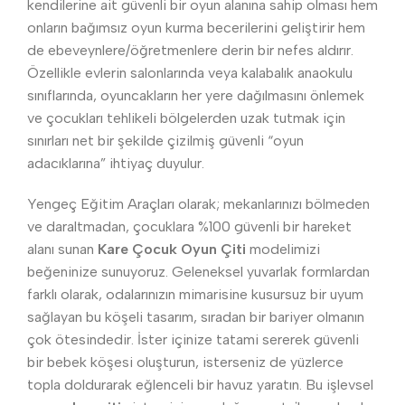
kendilerine ait güvenli bir oyun alanına sahip olması hem
onların bağımsız oyun kurma becerilerini geliştirir hem
de ebeveynlere/öğretmenlere derin bir nefes aldırır.
Özellikle evlerin salonlarında veya kalabalık anaokulu
sınıflarında, oyuncakların her yere dağılmasını önlemek
ve çocukları tehlikeli bölgelerden uzak tutmak için
sınırları net bir şekilde çizilmiş güvenli “oyun
adacıklarına” ihtiyaç duyulur.
Yengeç Eğitim Araçları olarak; mekanlarınızı bölmeden
ve daraltmadan, çocuklara %100 güvenli bir hareket
alanı sunan
Kare Çocuk Oyun Çiti
modelimizi
beğeninize sunuyoruz. Geleneksel yuvarlak formlardan
farklı olarak, odalarınızın mimarisine kusursuz bir uyum
sağlayan bu köşeli tasarım, sıradan bir bariyer olmanın
çok ötesindedir. İster içinize tatami sererek güvenli
bir bebek köşesi oluşturun, isterseniz de yüzlerce
topla doldurarak eğlenceli bir havuz yaratın. Bu işlevsel