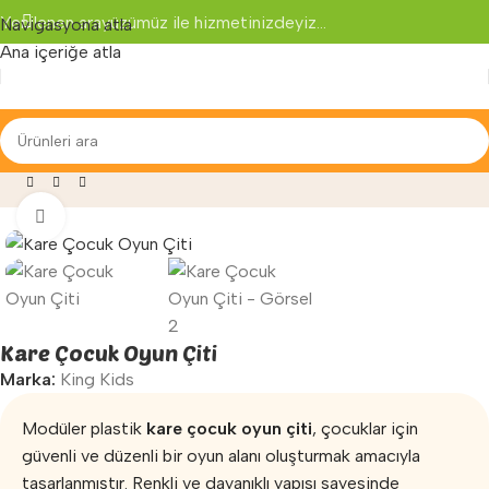
Yenilenen arayüzümüz ile hizmetinizdeyiz...
Navigasyona atla
Ana içeriğe atla
fa
»
Mağaza
»
Anaokulu Malzemeleri
»
Kare Çocuk Oyun Çiti
Büyütmek için tıklayın
Kare Çocuk Oyun Çiti
Marka:
King Kids
Modüler plastik
kare çocuk oyun çiti
, çocuklar için
güvenli ve düzenli bir oyun alanı oluşturmak amacıyla
tasarlanmıştır. Renkli ve dayanıklı yapısı sayesinde