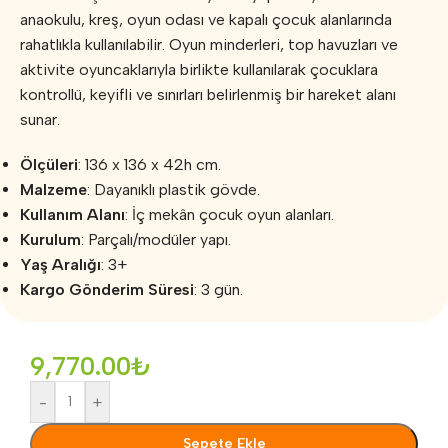
anaokulu, kreş, oyun odası ve kapalı çocuk alanlarında
rahatlıkla kullanılabilir. Oyun minderleri, top havuzları ve
aktivite oyuncaklarıyla birlikte kullanılarak çocuklara
kontrollü, keyifli ve sınırları belirlenmiş bir hareket alanı
sunar.
Ölçüleri
: 136 x 136 x 42h cm.
Malzeme
: Dayanıklı plastik gövde.
Kullanım Alanı
: İç mekân çocuk oyun alanları.
Kurulum
: Parçalı/modüler yapı.
Yaş Aralığı
: 3+
Kargo Gönderim Süresi
: 3 gün.
9,770.00
₺
-
+
Sepete Ekle