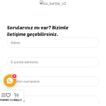
Sorularınız mı var? Bizimle
iletişime geçebilirsiniz.
1
Menü
İstek listesi
Sepet