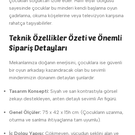
çocukları soğuktan izole eder. Hafif elyaf dolgusu
sayesinde çocuklar bu minderi kendi başlarına oyun
çadırlarına, okuma köşelerine veya televizyon karşısına
rahatça taşıyabilirler.
Teknik Özellikler Özeti ve Önemli
Sipariş Detayları
Mekanlarınıza doğanın enerjisini, çocuklara ise güvenli
bir oyun arkadaşı kazandıracak olan bu sevimli
minderimizin donanım detayları şunlardır:
Tasarım Konsepti:
Siyah ve sarı kontrastıyla görsel
zekayı destekleyen, anten detaylı sevimli Arı figürü.
Genel Ölçüler:
75 x 42 x 15h cm. (Çocukların uzanma,
oturma ve sarılma ihtiyaçlarına tam uyumlu).
İç Dolgu Yapısı:
Çökmeyen, vücudun şeklini alan ve