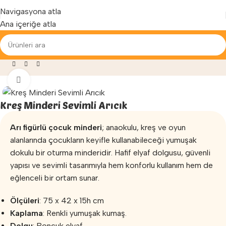
Yenilenen arayüzümüz ile hizmetinizdeyiz...
Navigasyona atla
Ana içeriğe atla
ğaza
»
Fizyoterapi ve Egzersiz
»
Kreş Minderi Sevimli Arıcık
Büyütmek için tıklayın
Kreş Minderi Sevimli Arıcık
Arı figürlü çocuk minderi
; anaokulu, kreş ve oyun
alanlarında çocukların keyifle kullanabileceği yumuşak
dokulu bir oturma minderidir. Hafif elyaf dolgusu, güvenli
yapısı ve sevimli tasarımıyla hem konforlu kullanım hem de
eğlenceli bir ortam sunar.
Ölçüleri
: 75 x 42 x 15h cm
Kaplama
: Renkli yumuşak kumaş.
Dolgu
: Boncuk elyaf.