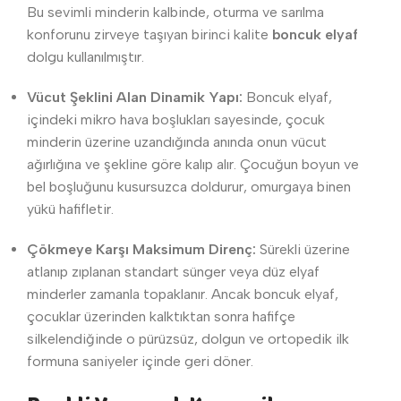
Bu sevimli minderin kalbinde, oturma ve sarılma
konforunu zirveye taşıyan birinci kalite
boncuk elyaf
dolgu kullanılmıştır.
Vücut Şeklini Alan Dinamik Yapı:
Boncuk elyaf,
içindeki mikro hava boşlukları sayesinde, çocuk
minderin üzerine uzandığında anında onun vücut
ağırlığına ve şekline göre kalıp alır. Çocuğun boyun ve
bel boşluğunu kusursuzca doldurur, omurgaya binen
yükü hafifletir.
Çökmeye Karşı Maksimum Direnç:
Sürekli üzerine
atlanıp zıplanan standart sünger veya düz elyaf
minderler zamanla topaklanır. Ancak boncuk elyaf,
çocuklar üzerinden kalktıktan sonra hafifçe
silkelendiğinde o pürüzsüz, dolgun ve ortopedik ilk
formuna saniyeler içinde geri döner.