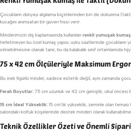
Renkli Yumuşak Kumaş ile Taktil (Doku
Çocukların dünyayı algılama biçimlerinden biri de dokunma (takt
kucağını anımsatan bir güven hissi verir.
Minderimizin dış kaplamasında kullanılan
renkli yumuşak kumaş
terletmeyen bu özel kumaş yapısı; uyku saatlerinde çocukların yüz
silinebilmesine olanak tanır, bu da kalabalık sınıf ortamlarında hij
75 x 42 cm Ölçüleriyle Maksimum Ergon
Bu inek figürlü minder, sadece estetik değil, aynı zamanda çocuk
Ferah Boyutlar:
75 cm uzunluk ve 42 cm genişlik; okul öncesi bi
15 cm İdeal Yükseklik:
15 cm’lik yükseklik, zeminle olan teması
salondaki koltuk köşelerinde destek minderi olarak kullanabilmeler
Teknik Özellikler Özeti ve Önemli Sipar