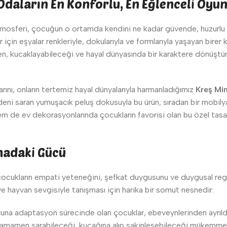
e Odaların En Konforlu, En Eğlenceli Oyu
mosferi, çocuğun o ortamda kendini ne kadar güvende, huzurlu v
çin eşyalar renkleriyle, dokularıyla ve formlarıyla yaşayan birer 
, kucaklayabileceği ve hayal dünyasında bir karaktere dönüştüre
arını, onların tertemiz hayal dünyalarıyla harmanladığımız
Kreş Min
deni saran yumuşacık peluş dokusuyla bu ürün; sıradan bir mobilyad
m de ev dekorasyonlarında çocukların favorisi olan bu özel tasar
madaki Gücü
çocukların empati yeteneğini, şefkat duygusunu ve duygusal regül
e hayvan sevgisiyle tanışması için harika bir somut nesnedir.
una adaptasyon sürecinde olan çocuklar, ebeveynlerinden ayrıldık
 tamamen sarabileceği, kucağına alıp sakinleşebileceği mükemmel 