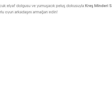
ncuk elyaf dolgusu ve yumuşacık peluş dokusuyla
Kreş Minderi S
rlu oyun arkadaşını armağan edin!