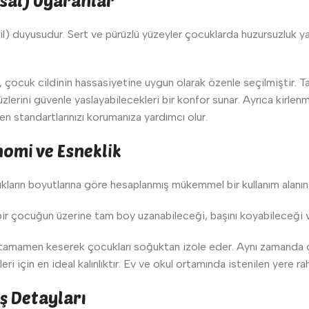
nsal) Uyaranlar
il) duyusudur. Sert ve pürüzlü yüzeyler çocuklarda huzursuzluk 
, çocuk cildinin hassasiyetine uygun olarak özenle seçilmiştir. 
lerini güvenle yaslayabilecekleri bir konfor sunar. Ayrıca kirlenm
yen standartlarınızı korumanıza yardımcı olur.
omi ve Esneklik
ların boyutlarına göre hesaplanmış mükemmel bir kullanım alanına
r çocuğun üzerine tam boy uzanabileceği, başını koyabileceği ve
 tamamen keserek çocukları soğuktan izole eder. Aynı zamanda ço
i için en ideal kalınlıktır. Ev ve okul ortamında istenilen yere ra
iş Detayları