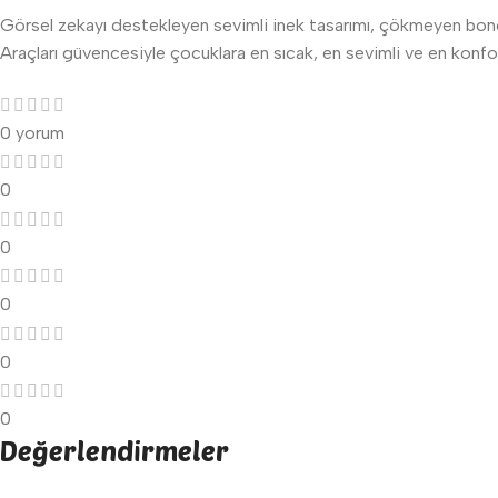
Görsel zekayı destekleyen sevimli inek tasarımı, çökmeyen bo
Araçları güvencesiyle çocuklara en sıcak, en sevimli ve en konfo
0 yorum
0
0
0
0
0
Değerlendirmeler