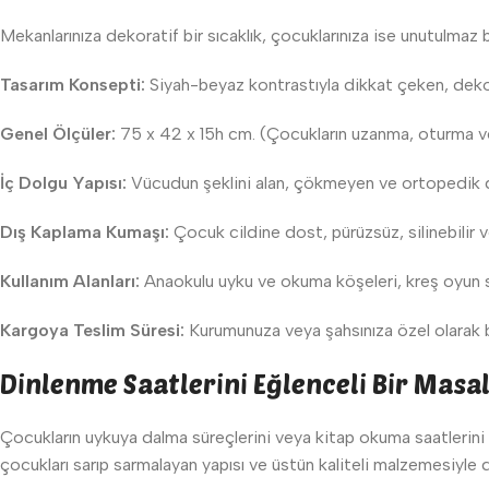
Mekanlarınıza dekoratif bir sıcaklık, çocuklarınıza ise unutulmaz 
Tasarım Konsepti:
Siyah-beyaz kontrastıyla dikkat çeken, dekora
Genel Ölçüler:
75 x 42 x 15h cm. (Çocukların uzanma, oturma ve
İç Dolgu Yapısı:
Vücudun şeklini alan, çökmeyen ve ortopedik 
Dış Kaplama Kumaşı:
Çocuk cildine dost, pürüzsüz, silinebilir
Kullanım Alanları:
Anaokulu uyku ve okuma köşeleri, kreş oyun sa
Kargoya Teslim Süresi:
Kurumunuza veya şahsınıza özel olarak b
Dinlenme Saatlerini Eğlenceli Bir Masal
Çocukların uykuya dalma süreçlerini veya kitap okuma saatlerini bi
çocukları sarıp sarmalayan yapısı ve üstün kaliteli malzemesiyle