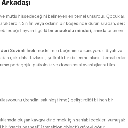
n Arkadaşı
e mutlu hissedeceğini belirleyen en temel unsurdur. Çocuklar,
karakterdir. Sınıfın veya odanın bir köşesinde duran sıradan, sert
bileceği hayvan figürlü bir
anaokulu minderi
, anında onun en
deri Sevimli İnek
modelimizi beğeninize sunuyoruz. Siyah ve
an çok daha fazlasını, şefkatli bir dinlenme alanını temsil eder.
ımın pedagojik, psikolojik ve donanımsal avantajlarını tüm
asyonunu (kendini sakinleştirme) geliştirdiği bilinen bir
larında oluşan kaygıyı dindirmek için sarılabilecekleri yumuşak
bir “geçiş nesnesi” (transition object) görevi görür.