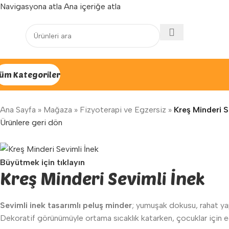
Navigasyona atla
Ana içeriğe atla
Yenilenen arayüzümüz ile hizmetinizdeyiz...
üm Kategoriler
Ana Sayfa
»
Mağaza
»
Fizyoterapi ve Egzersiz
»
Kreş Minderi S
Ürünlere geri dön
Büyütmek için tıklayın
Kreş Minderi Sevimli İnek
Sevimli inek tasarımlı peluş minder
; yumuşak dokusu, rahat yap
Dekoratif görünümüyle ortama sıcaklık katarken, çocuklar için eğle