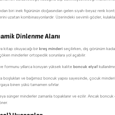
ndan biri inek figürünün doğasından gelen siyah-beyaz renk kontr
erini uzatan kombinasyonlardır. Üzerindeki sevimli gözler, kulakl
namik Dinlenme Alanı
ya kitap okuyacağı bir
kreş minderi
seçilirken, dış görünüm kadar
öken minderler ortopedik sorunlara yol açabilir.
 formunu yıllarca koruyan yüksek kalite
boncuk elyaf
kullanılmış
a boşlukları ve bağımsız boncuk yapısı sayesinde, çocuk minderin
rgaya binen yükü tamamen sıfırlar.
veya sünger minderler zamanla topaklanır ve ezilir. Ancak boncuk e
öner.