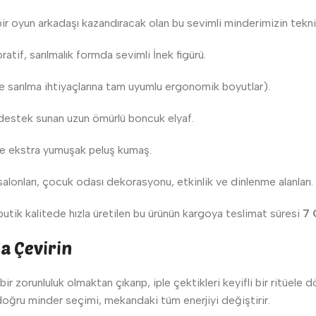
bir oyun arkadaşı kazandıracak olan bu sevimli minderimizin teknik
tif, sarılmalık formda sevimli İnek figürü.
 sarılma ihtiyaçlarına tam uyumlu ergonomik boyutlar).
destek sunan uzun ömürlü boncuk elyaf.
 ve ekstra yumuşak peluş kumaş.
lonları, çocuk odası dekorasyonu, etkinlik ve dinlenme alanları.
utik kalitede hızla üretilen bu ürünün kargoya teslimat süresi
7 
a Çevirin
r zorunluluk olmaktan çıkarıp, iple çektikleri keyifli bir ritüele 
 doğru minder seçimi, mekandaki tüm enerjiyi değiştirir.