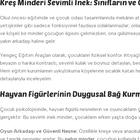
Kreş Minderi Sevimli İnek: Sınıfların v
Okul öncesi eğitimde ve çocuk odası tasarımlarında mekânın at
yetişkinler gibi sadece fonksiyonel faydaya odaklanmazlar; onlar i
ve köşeli bir minder çocuğun ilgisini çekmezken; ona gülümseyen
yakın arkadaşı haline gelir.
Yengeç Eğitim Araçları olarak; çocukların fiziksel konfor ihtiyaçl
beyazın o harika kontrastı, sevimli kulak ve boynuz detayları, be
Hem eğitim kurumlarının uyku/okuma köşelerine sıcaklık katan he
detaylarıyla inceleyelim.
Hayvan Figürlerinin Duygusal Bağ Kur
Çocuk psikolojisinde, hayvan figürlü nesnelerin ve oyuncakların 
gerçektir. Bu sevimli inek minder, çocukların erken yaşta doğa v
Oyun Arkadaşı ve Güvenli Nesne:
Özellikle kreşe veya anaokul
ve tanıdık nesneler ararlar. Bu
peluş minder
, çocuğun kollarıyla