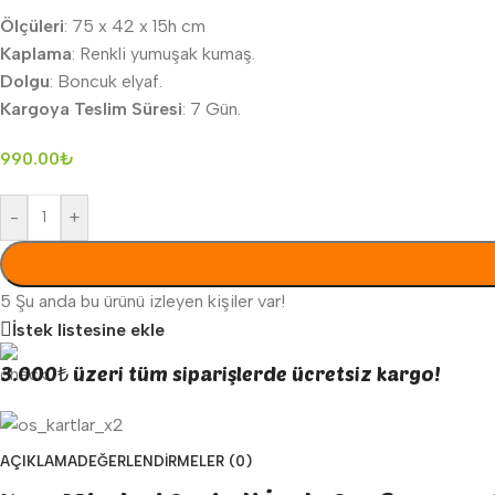
Ölçüleri
: 75 x 42 x 15h cm
Kaplama
: Renkli yumuşak kumaş.
Dolgu
: Boncuk elyaf.
Kargoya Teslim Süresi
: 7 Gün.
990.00
₺
-
+
5
Şu anda bu ürünü izleyen kişiler var!
İstek listesine ekle
3.000₺ üzeri tüm siparişlerde ücretsiz kargo!
AÇIKLAMA
DEĞERLENDIRMELER (0)