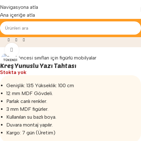
Yenilenen arayüzümüz ile hizmetinizdeyiz...
Navigasyona atla
Ana içeriğe atla
okulu Malzemeleri
»
Yazı Tahtası
»
Kreş Yunuslu Yazı Tahtası
Büyütmek için tıklayın
TÜKENDI
Kreş Yunuslu Yazı Tahtası
Stokta yok
Genişlik: 135 Yükseklik: 100 cm
12 mm MDF Gövdeli.
Parlak canlı renkler.
3 mm MDF figürler.
Kullanılan su bazlı boya.
Duvara montaj yapılır.
Kargo: 7 gün (Üretim)