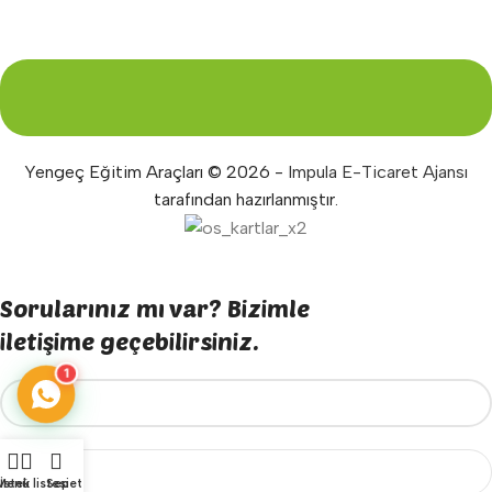
Yengeç Eğitim Araçları © 2026 -
Impula E-Ticaret Ajansı
tarafından hazırlanmıştır.
Sorularınız mı var? Bizimle
iletişime geçebilirsiniz.
1
Menü
İstek listesi
Sepet