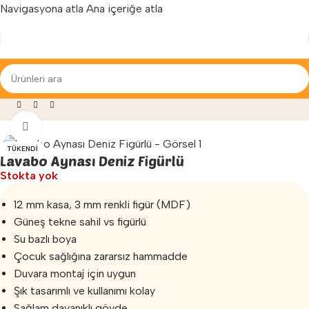
Navigasyona atla
Ana içeriğe atla
Yenilenen arayüzümüz ile hizmetinizdeyiz...
emeleri
»
Banyo Duvar Aynası
»
Lavabo Aynası Deniz Figürlü
Büyütmek için tıklayın
TÜKENDI
Lavabo Aynası Deniz Figürlü
Stokta yok
12 mm kasa, 3 mm renkli figür (MDF)
Güneş tekne sahil vs figürlü
Su bazlı boya
Çocuk sağlığına zararsız hammadde
Duvara montaj için uygun
Şık tasarımlı ve kullanımı kolay
Sağlam dayanıklı gövde