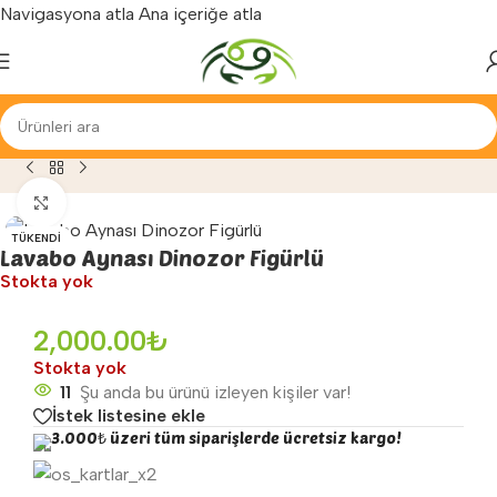
Navigasyona atla
Ana içeriğe atla
Yenilenen arayüzümüz ile hizmetinizdeyiz...
aza
»
Anaokulu Malzemeleri
»
Lavabo Aynası Dinozor Figürlü
Büyütmek için tıklayın
TÜKENDI
Lavabo Aynası Dinozor Figürlü
Stokta yok
2,000.00
₺
Stokta yok
11
Şu anda bu ürünü izleyen kişiler var!
İstek listesine ekle
3.000₺ üzeri tüm siparişlerde ücretsiz kargo!