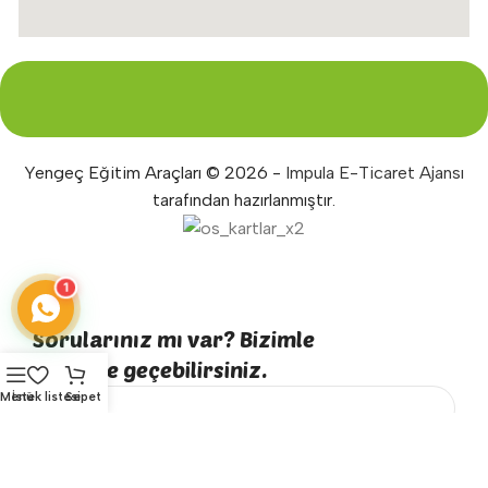
Yengeç Eğitim Araçları © 2026 -
Impula E-Ticaret Ajansı
tarafından hazırlanmıştır.
1
Sorularınız mı var? Bizimle
iletişime geçebilirsiniz.
Menü
İstek listesi
Sepet