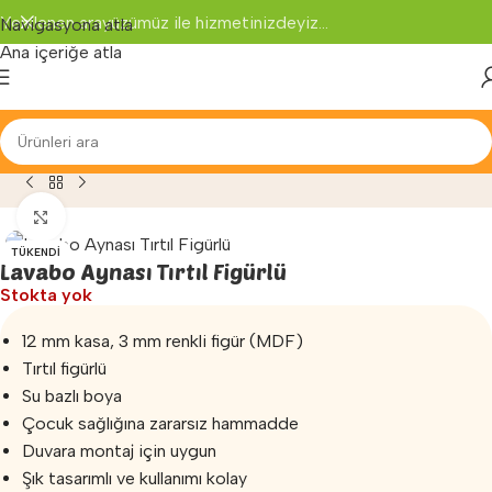
Yenilenen arayüzümüz ile hizmetinizdeyiz...
Navigasyona atla
Ana içeriğe atla
zemeleri
»
Banyo Duvar Aynası
»
Lavabo Aynası Tırtıl Figürlü
Büyütmek için tıklayın
TÜKENDI
Lavabo Aynası Tırtıl Figürlü
Stokta yok
12 mm kasa, 3 mm renkli figür (MDF)
Tırtıl figürlü
Su bazlı boya
Çocuk sağlığına zararsız hammadde
Duvara montaj için uygun
Şık tasarımlı ve kullanımı kolay