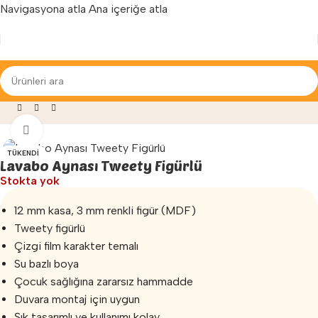
Navigasyona atla
Ana içeriğe atla
Yenilenen arayüzümüz ile hizmetinizdeyiz...
meleri
»
Banyo Duvar Aynası
»
Lavabo Aynası Tweety Figürlü
Büyütmek için tıklayın
TÜKENDI
Lavabo Aynası Tweety Figürlü
Stokta yok
12 mm kasa, 3 mm renkli figür (MDF)
Tweety figürlü
Çizgi film karakter temalı
Su bazlı boya
Çocuk sağlığına zararsız hammadde
Duvara montaj için uygun
Şık tasarımlı ve kullanımı kolay