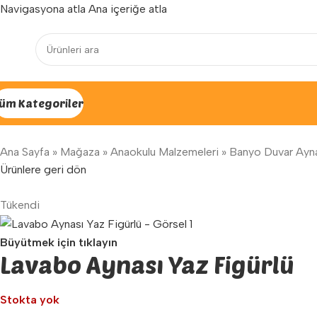
Navigasyona atla
Ana içeriğe atla
Yenilenen arayüzümüz ile hizmetinizdeyiz...
üm Kategoriler
Ana Sayfa
»
Mağaza
»
Anaokulu Malzemeleri
»
Banyo Duvar Ayn
Ürünlere geri dön
Tükendi
Büyütmek için tıklayın
Lavabo Aynası Yaz Figürlü
Stokta yok