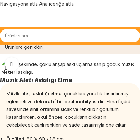
Navigasyona atla
Ana içeriğe atla
Yenilenen arayüzümüz ile hizmetinizdeyiz...
»
Mağaza
»
Anaokulu Malzemeleri
»
Müzik Aleti Askılığı Elma
Ürünlere geri dön
Büyütmek için tıklayın
Müzik Aleti Askılığı Elma
Müzik aleti askılığı elma
, çocuklara yönelik tasarlanmış
eğlenceli ve
dekoratif bir okul mobilyasıdır
. Elma figürü
sayesinde sınıf ortamına sıcak ve renkli bir görünüm
kazandırırken,
okul öncesi
çocukların dikkatini
çekebilecek canlı renkleri ve sade tasarımıyla öne çıkar.
Ölçüleri
: 80 X 60 x 1,8 cm.