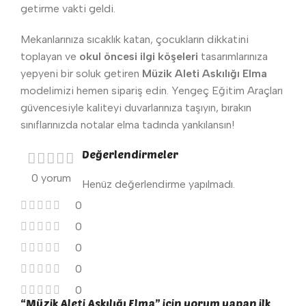
getirme vakti geldi.
Mekanlarınıza sıcaklık katan, çocukların dikkatini
toplayan ve
okul öncesi ilgi köşeleri
tasarımlarınıza
yepyeni bir soluk getiren
Müzik Aleti Askılığı Elma
modelimizi hemen sipariş edin. Yengeç Eğitim Araçları
güvencesiyle kaliteyi duvarlarınıza taşıyın, bırakın
sınıflarınızda notalar elma tadında yankılansın!
Değerlendirmeler
0 yorum
Henüz değerlendirme yapılmadı.
0
0
0
0
0
“Müzik Aleti Askılığı Elma” için yorum yapan ilk