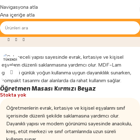
Yenilenen arayüzümüz ile hizmetinizdeyiz...
Navigasyona atla
Ana içeriğe atla
asası ve Dolap Modelleri
»
Öğretmen Masası Kırmızı Beyaz
TÜKENDI
Büyütmek için tıklayın
Öğretmen Masası Kırmızı Beyaz
Stokta yok
Öğretmenlerin evrak, kırtasiye ve kişisel eşyalarını sınıf
içerisinde düzenli şekilde saklamasına yardımcı olur.
Dayanıklı yapısı ve modern görünümü sayesinde anaokulu,
kreş, etüt merkezi ve sınıf ortamlarında uzun süreli
kullanım sunar.