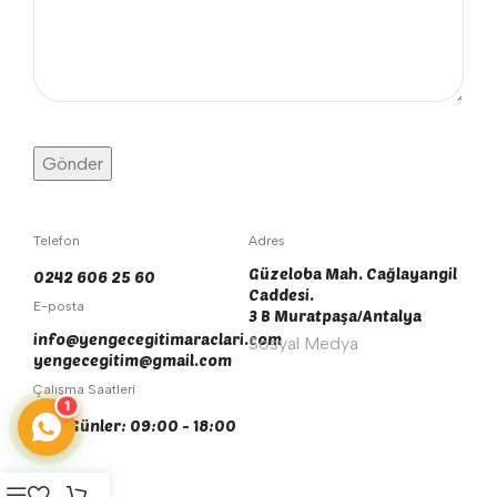
Telefon
Adres
Güzeloba Mah. Cağlayangil
0242 606 25 60
Caddesi.
E-posta
3 B Muratpaşa/Antalya
info@yengecegitimaraclari.com
Sosyal Medya
yengecegitim@gmail.com
Çalışma Saatleri
1
Tüm Günler: 09:00 - 18:00