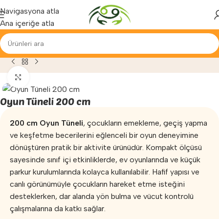
Yenilenen arayüzümüz ile hizmetinizdeyiz...
Navigasyona atla
Ana içeriğe atla
oterapi ve Egzersiz
»
Duyu Bütünleme
»
Oyun Tüneli 200 cm
Büyütmek için tıklayın
Oyun Tüneli 200 cm
200 cm Oyun Tüneli
, çocukların emekleme, geçiş yapma
ve keşfetme becerilerini eğlenceli bir oyun deneyimine
dönüştüren pratik bir aktivite ürünüdür. Kompakt ölçüsü
sayesinde sınıf içi etkinliklerde, ev oyunlarında ve küçük
parkur kurulumlarında kolayca kullanılabilir. Hafif yapısı ve
canlı görünümüyle çocukların hareket etme isteğini
desteklerken, dar alanda yön bulma ve vücut kontrolü
çalışmalarına da katkı sağlar.