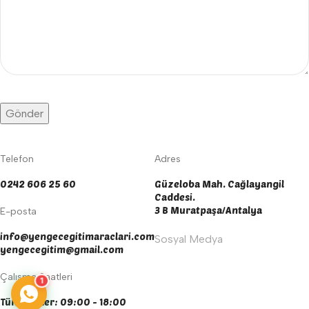
Telefon
Adres
0242 606 25 60
Güzeloba Mah. Cağlayangil
Caddesi.
3 B Muratpaşa/Antalya
E-posta
info@yengecegitimaraclari.com
Sosyal Medya
yengecegitim@gmail.com
Çalışma Saatleri
1
Tüm Günler: 09:00 - 18:00