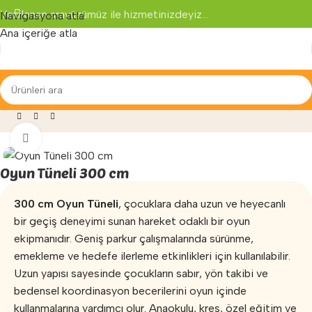
Yenilenen arayüzümüz ile hizmetinizdeyiz...
Navigasyona atla
Ana içeriğe atla
oterapi ve Egzersiz
»
Duyu Bütünleme
»
Oyun Tüneli 300 cm
Büyütmek için tıklayın
Oyun Tüneli 300 cm
300 cm Oyun Tüneli
, çocuklara daha uzun ve heyecanlı
bir geçiş deneyimi sunan hareket odaklı bir oyun
ekipmanıdır. Geniş parkur çalışmalarında sürünme,
emekleme ve hedefe ilerleme etkinlikleri için kullanılabilir.
Uzun yapısı sayesinde çocukların sabır, yön takibi ve
bedensel koordinasyon becerilerini oyun içinde
kullanmalarına yardımcı olur. Anaokulu, kreş, özel eğitim ve