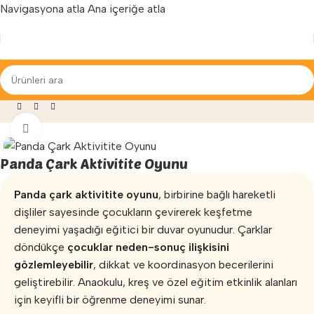
Navigasyona atla
Ana içeriğe atla
Yenilenen arayüzümüz ile hizmetinizdeyiz...
e Egzersiz
»
Aktivite Oyunları
»
Panda Çark Aktivitite Oyunu
Büyütmek için tıklayın
Panda Çark Aktivitite Oyunu
Panda çark aktivitite oyunu
, birbirine bağlı hareketli
dişliler sayesinde çocukların çevirerek keşfetme
deneyimi yaşadığı eğitici bir duvar oyunudur. Çarklar
döndükçe
çocuklar neden-sonuç ilişkisini
gözlemleyebilir
, dikkat ve koordinasyon becerilerini
geliştirebilir. Anaokulu, kreş ve özel eğitim etkinlik alanları
için keyifli bir öğrenme deneyimi sunar.