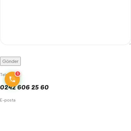
1
Telefon
0242 606 25 60
E-posta
info@yengecegitimaraclari.com
yengecegitim@gmail.com