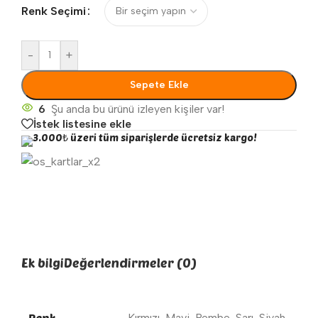
Renk Seçimi
-
+
Sepete Ekle
6
Şu anda bu ürünü izleyen kişiler var!
İstek listesine ekle
3.000₺ üzeri tüm siparişlerde ücretsiz kargo!
Ek bilgi
Değerlendirmeler (0)
Renk
Kırmızı
,
Mavi
,
Pembe
,
Sarı
,
Siyah
,