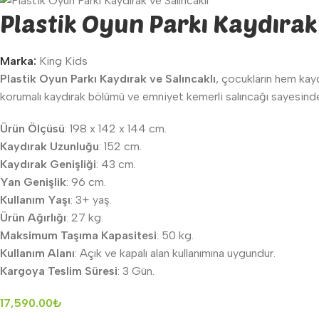
Plastik Oyun Parkı Kaydırak 
Marka:
King Kids
Plastik Oyun Parkı Kaydırak ve Salıncaklı
, çocukların hem kay
korumalı kaydırak bölümü ve emniyet kemerli salıncağı sayesinde 3
Ürün Ölçüsü
: 198 x 142 x 144 cm.
Kaydırak Uzunluğu
: 152 cm.
Kaydırak Genişliği
: 43 cm.
Yan Genişlik
: 96 cm.
Kullanım Yaşı
: 3+ yaş.
Ürün Ağırlığı
: 27 kg.
Maksimum Taşıma Kapasitesi
: 50 kg.
Kullanım Alanı
: Açık ve kapalı alan kullanımına uygundur.
Kargoya Teslim Süresi
: 3 Gün.
17,590.00
₺