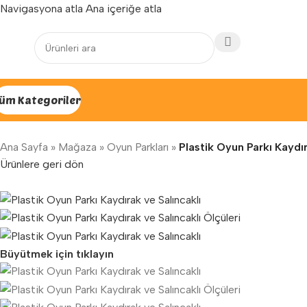
Navigasyona atla
Ana içeriğe atla
Yenilenen arayüzümüz ile hizmetinizdeyiz...
üm Kategoriler
Ana Sayfa
»
Mağaza
»
Oyun Parkları
»
Plastik Oyun Parkı Kaydır
Ürünlere geri dön
Büyütmek için tıklayın