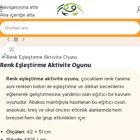
Yenilenen arayüzümüz ile hizmetinizdeyiz...
Navigasyona atla
Ana içeriğe atla
»
Fizyoterapi ve Egzersiz
»
Renk Eşleştirme Aktivite Oyunu
Büyütmek için tıklayın
Renk Eşleştirme Aktivite Oyunu
Renk eşleştirme aktivite oyunu
, çocukların renk tanıma
aynı renkleri birbiri ile eşleştirme ve dikkat becerilerini
eğlenerek geliştirmesine yardımcı olan eğitici bir kavram
oyunudur. Abaküs mantığıyla hazırlanan bu eğitici oyun;
anaokulu, kreş ve okul öncesi etkinlik alanlarında hem
bireysel hem de grup etkinlikleri için.
Ölçüleri
: 42 × 51 cm
Gövde
: MDF Lam.