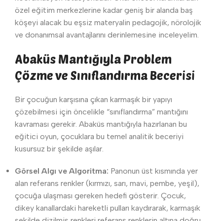
özel eğitim merkezlerine kadar geniş bir alanda baş
köşeyi alacak bu eşsiz materyalin pedagojik, nörolojik
ve donanımsal avantajlarını derinlemesine inceleyelim.
Abaküs Mantığıyla Problem
Çözme ve Sınıflandırma Becerisi
Bir çocuğun karşısına çıkan karmaşık bir yapıyı
çözebilmesi için öncelikle “sınıflandırma” mantığını
kavraması gerekir. Abaküs mantığıyla hazırlanan bu
eğitici oyun, çocuklara bu temel analitik beceriyi
kusursuz bir şekilde aşılar.
Görsel Algı ve Algoritma:
Panonun üst kısmında yer
alan referans renkler (kırmızı, sarı, mavi, pembe, yeşil),
çocuğa ulaşması gereken hedefi gösterir. Çocuk,
dikey kanallardaki hareketli pulları kaydırarak, karmaşık
şekilde dizilmiş renkleri referans renklerin altına doğru