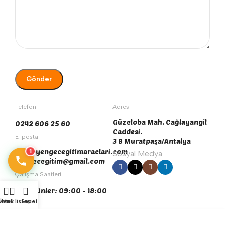
Telefon
Adres
Güzeloba Mah. Cağlayangil
0242 606 25 60
Caddesi.
E-posta
3 B Muratpaşa/Antalya
info@yengecegitimaraclari.com
1
Sosyal Medya
yengecegitim@gmail.com
Çalışma Saatleri
Tüm Günler: 09:00 - 18:00
Menü
İstek listesi
Sepet