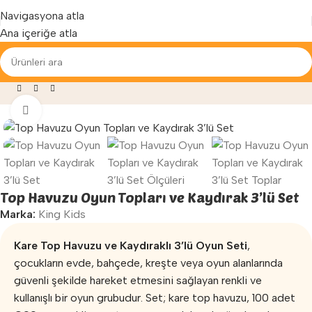
Yenilenen arayüzümüz ile hizmetinizdeyiz...
Navigasyona atla
Ana içeriğe atla
yun Parkları
»
Top Havuzu Oyun Topları ve Kaydırak 3’lü Set
Büyütmek için tıklayın
Top Havuzu Oyun Topları ve Kaydırak 3’lü Set
Marka:
King Kids
Kare Top Havuzu ve Kaydıraklı 3’lü Oyun Seti
,
çocukların evde, bahçede, kreşte veya oyun alanlarında
güvenli şekilde hareket etmesini sağlayan renkli ve
kullanışlı bir oyun grubudur. Set; kare top havuzu, 100 adet